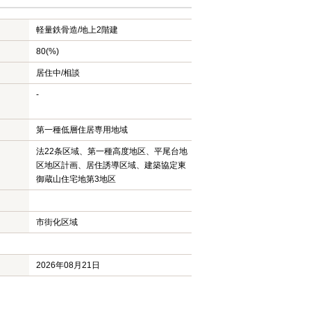
軽量鉄骨造/
地上2階建
80(%)
居住中/相談
-
第一種低層住居専用地域
法22条区域、第一種高度地区、平尾台地
区地区計画、居住誘導区域、建築協定東
御蔵山住宅地第3地区
市街化区域
2026年08月21日