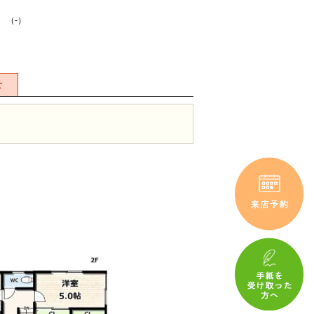
K （-）
せ