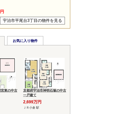
目
万円
宇治市平尾台3丁目の物件を見る
お気に入り物件
明宮東の中古
京都府宇治市神明石塚の中古
一戸建て
2,699万円
ＪＲ小倉 駅