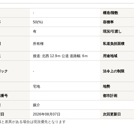
-
構造/階数
率
50(%)
容積率
有
現況/引渡し
利
所有権
私道負担面積
況
接道: 北西 12.9ｍ 公道 道路幅: 6ｍ
用途地域
バック
-
法令上の制限
宅地
地勢
認番号
都市計画
様
媒介
新日
2026年08月07日
次回更新日
報と差異がある場合は現況優先となります