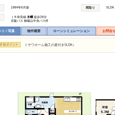
1994年6月築
5LD
間取り
ＪＲ奈良線
木幡
徒歩26分
京阪バス 御蔵山中央バス停
ト / 写真
物件概要
ローンシミュレーション
お問合
ミサワホーム施工の庭付き5LDK♪