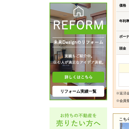
価格
年利
ボー
頭金
リフォーム実績一覧
※返済
※
会員登
こち