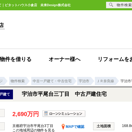
物件検索
て｜ピタットハウス小倉店 未来Design株式会社
物件を借りる
オーナー様へ
リフォームを
ジ
物件検索
中古一戸建て・中古住宅
宇治市
ＪＲ奈良線
宇治市
宇治市平尾台三丁目 中古戸建住宅
戸建て
2,690万円
京都府宇治市平尾台3丁目
168.8
土地面積
MAPで確認
この地域周辺の物件を見る