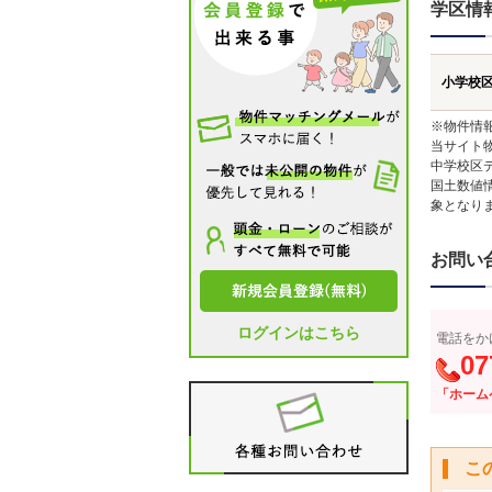
学区情
小学校
※物件情
当サイト
中学校区
国土数値
象となり
お問い
ログインはこちら
電話をか
07
「ホーム
こ