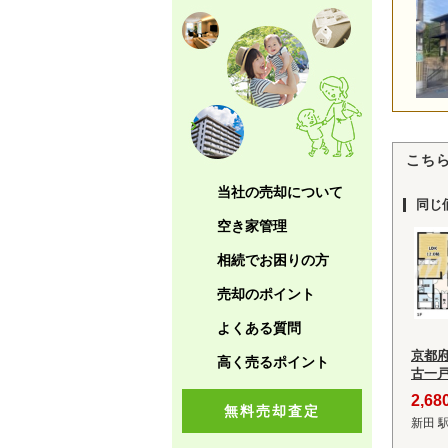
こち
当社の売却について
同じ
空き家管理
相続でお困りの方
売却のポイント
よくある質問
京都
高く売るポイント
古一
2,6
無料売却査定
新田 