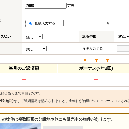
万円
率
直接入力する
％
ナス払い
返済年数
直接入力する
毎月のご返済額
ボーナス(×年2回)
－
－
金額はあくまでも目安です。
録(無料)
をして詳細情報を記入されますと、全物件が自動でシミュレーションされ
らの物件は複数区画の分譲地や他にも販売中の物件があります。