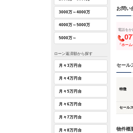
お問い
3000万～4000万
4000万～5000万
電話をか
07
5000万～
「ホーム
ローン返済額から探す
セール
月々3万円台
月々4万円台
特徴
月々5万円台
月々6万円台
セール
月々7万円台
物件概
月々8万円台