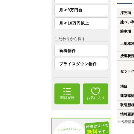
月々9万円台
採光面
建ぺい
月々10万円以上
駐車場
こだわりから探す
土地権
新着物件
接道状
プライスダウン物件
セット
地目
建築確
閲覧履歴
お気に入り
取引態
情報更
※各種情