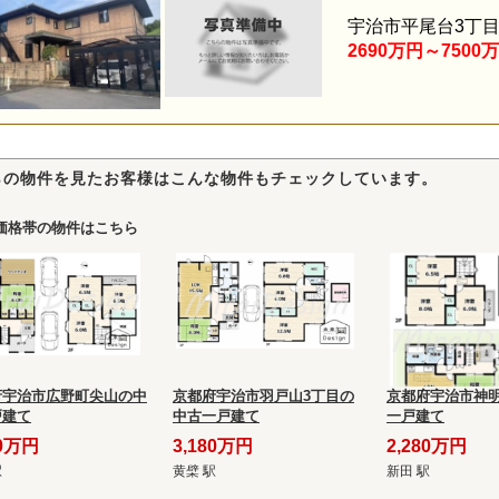
宇治市平尾台3丁
2690万円～7500
らの物件を見たお客様はこんな物件もチェックしています。
価格帯の物件はこちら
府宇治市広野町尖山の中
京都府宇治市羽戸山3丁目の
京都府宇治市神
戸建て
中古一戸建て
一戸建て
80万円
3,180万円
2,280万円
駅
黄檗 駅
新田 駅