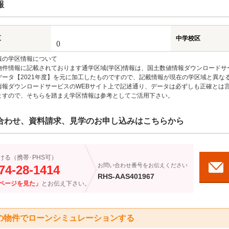
報
区
中学校区
()
報の学区情報について
物件情報に記載されております通学区域(学区)情報は、国土数値情報ダウンロードサ
データ【2021年度】を元に加工したものですので、記載情報が現在の学区域と異な
情報ダウンロードサービスのWEBサイト上で記述通り、データは必ずしも正確とは言
ますので、そちらを踏まえ学区情報は参考としてご活用下さい。
合わせ、資料請求、見学のお申し込みはこちらから
ける（携帯･PHS可）
お問い合わせ番号をお伝えください
74-28-1414
RHS-AAS401967
ページを見た」
とお伝え下さい。
の物件でローンシミュレーションする