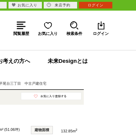
お気に入り
来店予約
ログイン
閲覧履歴
お気に入り
検索条件
ログイン
お考えの方へ
未来Designとは
平尾台三丁目 中古戸建住宅
m² (51.06坪)
建物面積
2
132.85m