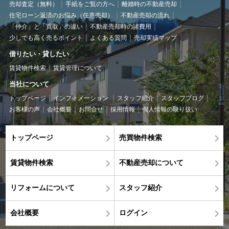
売却査定（無料）
手紙をご覧の方へ
離婚時の不動産売却
住宅ローン返済のお悩み（任意売却）
不動産売却の流れ
「仲介」と「買取」の違い
不動産売却時の諸費用
少しでも高く売るポイント
よくある質問
売却実績マップ
借りたい・貸したい
賃貸物件検索
賃貸管理について
当社について
トップページ
インフォメーション
スタッフ紹介
スタッフブログ
お客様の声
会社概要
お問合せ
採用情報
個人情報の取り扱い
トップページ
売買物件検索
賃貸物件検索
不動産売却について
リフォームについて
スタッフ紹介
会社概要
ログイン