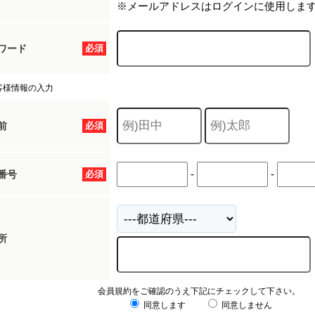
※メールアドレスはログインに使用しま
ワード
必須
客様情報の入力
前
必須
-
-
番号
必須
所
会員規約をご確認のうえ下記にチェックして下さい。
同意します
同意しません