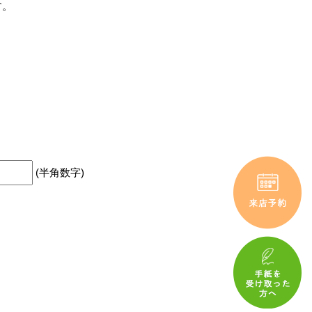
す。
(半角数字)