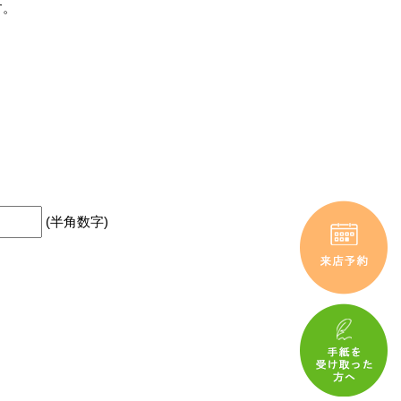
す。
(半角数字)