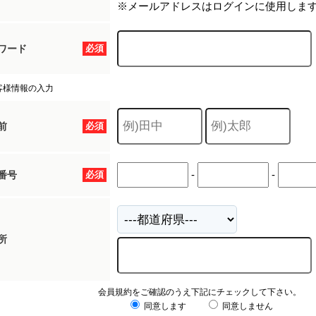
※メールアドレスはログインに使用しま
ワード
必須
客様情報の入力
前
必須
-
-
番号
必須
所
会員規約をご確認のうえ下記にチェックして下さい。
同意します
同意しません