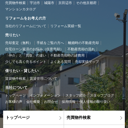
売買物件検索
宇治市
城陽市
京田辺市
その他京都府
マンションカタログ
リフォームをお考えの方
当社のリフォームについて
リフォーム実績一覧
売りたい
売却査定（無料）
手紙をご覧の方へ
離婚時の不動産売却
住宅ローン返済のお悩み（任意売却）
不動産売却の流れ
「仲介」と「買取」の違い
不動産売却時の諸費用
少しでも高く売るポイント
よくある質問
売却実績マップ
借りたい・貸したい
賃貸物件検索
賃貸管理について
当社について
トップページ
インフォメーション
スタッフ紹介
スタッフブログ
お客様の声
会社概要
お問合せ
採用情報
個人情報の取り扱い
トップページ
売買物件検索