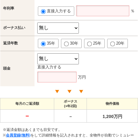
年利率
直接入力する
％
ボーナス払い
返済年数
35年
30年
25年
20年
直接入力する
頭金
万円
ボーナス
毎月のご返済額
物件価格
(×年2回)
－
－
1,200万円
※返済金額はあくまでも目安です。
※
会員登録(無料)
をして詳細情報を記入されますと、全物件が自動でシミュレー