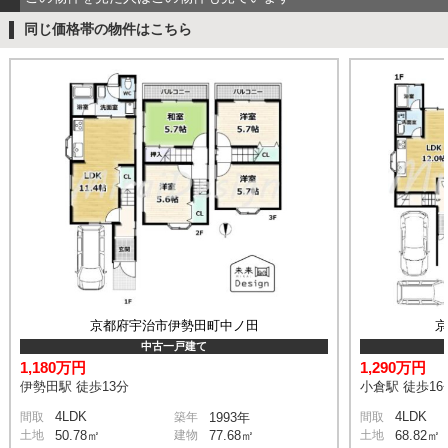
同じ価格帯の物件はこちら
京都府宇治市伊勢田町中ノ田
中古一戸建て
1,180万円
1,290万円
伊勢田駅 徒歩13分
小倉駅 徒歩16
4LDK
4LDK
間取
築年
1993年
間取
土地
50.78㎡
建物
77.68㎡
土地
68.82㎡