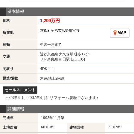
基本情報
1,200万円
価格
京都府宇治市広野町宮谷
所在地
MAP
種類
中古一戸建て
近鉄京都線 大久保駅 徒歩17分
交通
ＪＲ奈良線 新田駅 徒歩13分
間取り
4DK（-）
構造/階数
木造/地上2階建
セールスコメント
2023年4月、2007年4月にリフォーム履歴ございます♪
詳細情報
完成年
1993年11月築
66.01m²
71.07m
2
土地面積
建物面積