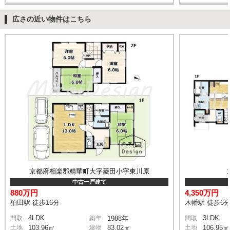
広さの近い物件はこちら
京都府相楽郡精華町大字菱田小字東川原
中古一戸建て
880万円
4,350万円
狛田駅 徒歩16分
木幡駅 徒歩6
4LDK
3LDK
間取
築年
1988年
間取
土地
103.96㎡
建物
83.02㎡
土地
106.95㎡