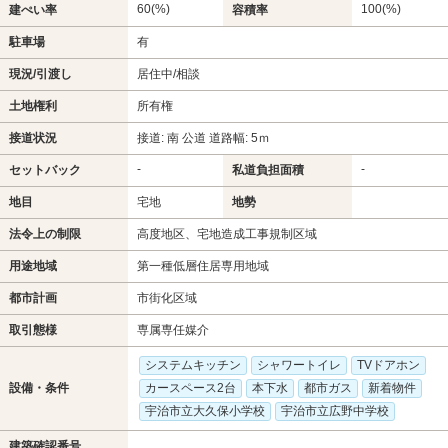
60(%)
100(%)
建ぺい率
容積率
駐車場
有
現況/引渡し
居住中/相談
土地権利
所有権
接道状況
接道: 南 公道 道路幅: 5ｍ
-
-
セットバック
私道負担面積
地目
宅地
地勢
法令上の制限
高度地区、宅地造成工事規制区域
用途地域
第一種低層住居専用地域
都市計画
市街化区域
取引態様
専属専任媒介
システムキッチン
シャワートイレ
TVドアホン
設備・条件
カースペース2台
本下水
都市ガス
新着物件
宇治市立大久保小学校
宇治市立広野中学校
建築確認番号