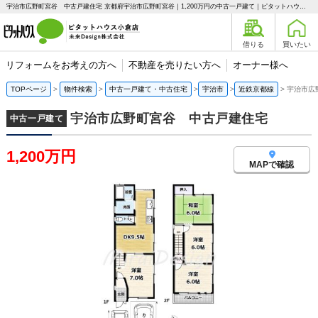
宇治市広野町宮谷 中古戸建住宅 京都府宇治市広野町宮谷｜1,200万円の中古一戸建て｜ピタットハウス小倉店 未来Design株式会社
借りる
買いたい
リフォームをお考えの方へ
不動産を売りたい方へ
オーナー様へ
TOPページ
物件検索
中古一戸建て・中古住宅
宇治市
近鉄京都線
宇治市広
宇治市広野町宮谷 中古戸建住宅
中古一戸建て
1,200万円
MAPで確認