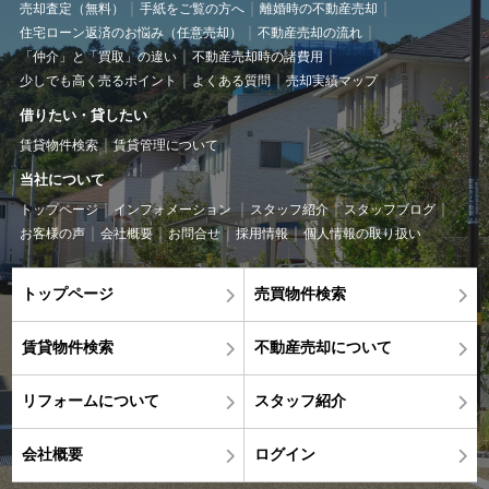
売却査定（無料）
手紙をご覧の方へ
離婚時の不動産売却
住宅ローン返済のお悩み（任意売却）
不動産売却の流れ
「仲介」と「買取」の違い
不動産売却時の諸費用
少しでも高く売るポイント
よくある質問
売却実績マップ
借りたい・貸したい
賃貸物件検索
賃貸管理について
当社について
トップページ
インフォメーション
スタッフ紹介
スタッフブログ
お客様の声
会社概要
お問合せ
採用情報
個人情報の取り扱い
トップページ
売買物件検索
賃貸物件検索
不動産売却について
リフォームについて
スタッフ紹介
会社概要
ログイン