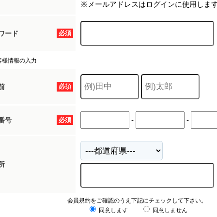
※メールアドレスはログインに使用しま
ワード
必須
客様情報の入力
前
必須
-
-
番号
必須
所
会員規約をご確認のうえ下記にチェックして下さい。
同意します
同意しません