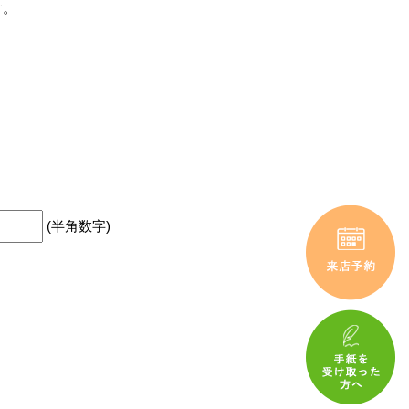
す。
(半角数字)