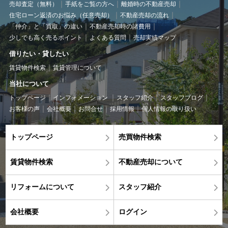
売却査定（無料）
手紙をご覧の方へ
離婚時の不動産売却
住宅ローン返済のお悩み（任意売却）
不動産売却の流れ
「仲介」と「買取」の違い
不動産売却時の諸費用
少しでも高く売るポイント
よくある質問
売却実績マップ
借りたい・貸したい
賃貸物件検索
賃貸管理について
当社について
トップページ
インフォメーション
スタッフ紹介
スタッフブログ
お客様の声
会社概要
お問合せ
採用情報
個人情報の取り扱い
トップページ
売買物件検索
賃貸物件検索
不動産売却について
リフォームについて
スタッフ紹介
会社概要
ログイン