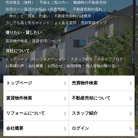
売却査定（無料）
手紙をご覧の方へ
離婚時の不動産売却
住宅ローン返済のお悩み（任意売却）
不動産売却の流れ
「仲介」と「買取」の違い
不動産売却時の諸費用
少しでも高く売るポイント
よくある質問
売却実績マップ
借りたい・貸したい
賃貸物件検索
賃貸管理について
当社について
トップページ
インフォメーション
スタッフ紹介
スタッフブログ
お客様の声
会社概要
お問合せ
採用情報
個人情報の取り扱い
トップページ
売買物件検索
賃貸物件検索
不動産売却について
リフォームについて
スタッフ紹介
会社概要
ログイン