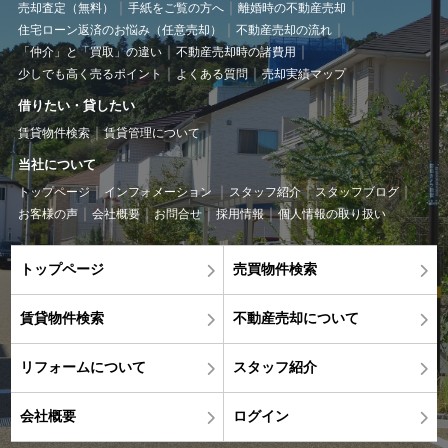
売却査定（無料）
手紙をご覧の方へ
離婚時の不動産売却
住宅ローン返済のお悩み（任意売却）
不動産売却の流れ
「仲介」と「買取」の違い
不動産売却時の諸費用
少しでも高く売るポイント
よくある質問
売却実績マップ
借りたい・貸したい
賃貸物件検索
賃貸管理について
当社について
トップページ
インフォメーション
スタッフ紹介
スタッフブログ
お客様の声
会社概要
お問合せ
採用情報
個人情報の取り扱い
トップページ
売買物件検索
賃貸物件検索
不動産売却について
リフォームについて
スタッフ紹介
会社概要
ログイン