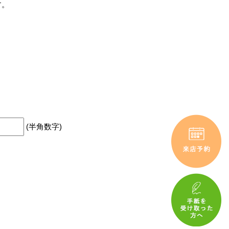
す。
(半角数字)