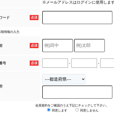
※メールアドレスはログインに使用しま
ワード
必須
客様情報の入力
前
必須
-
-
番号
必須
所
会員規約をご確認のうえ下記にチェックして下さい。
同意します
同意しません