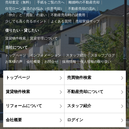
売却査定（無料）
手紙をご覧の方へ
離婚時の不動産売却
住宅ローン返済のお悩み（任意売却）
不動産売却の流れ
「仲介」と「買取」の違い
不動産売却時の諸費用
少しでも高く売るポイント
よくある質問
売却実績マップ
借りたい・貸したい
賃貸物件検索
賃貸管理について
当社について
トップページ
インフォメーション
スタッフ紹介
スタッフブログ
お客様の声
会社概要
お問合せ
採用情報
個人情報の取り扱い
トップページ
売買物件検索
賃貸物件検索
不動産売却について
リフォームについて
スタッフ紹介
会社概要
ログイン