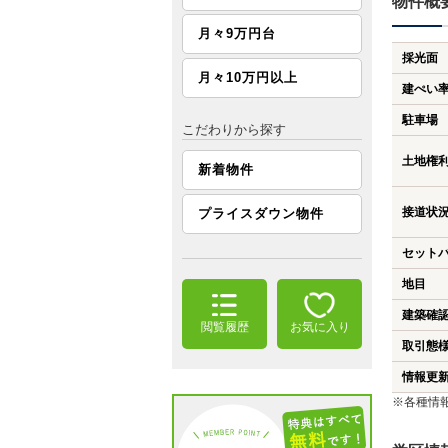
物件概
月々9万円台
採光面
月々10万円以上
建ぺい
駐車場
こだわりから探す
土地権
新着物件
接道状
プライスダウン物件
セット
地目
建築確
閲覧履歴
お気に入り
取引態
情報更
※各種情