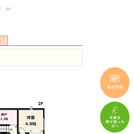
K （-）
せ