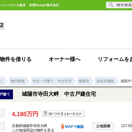
物件検索
ットハウス小倉店 未来Design株式会社
物件を借りる
オーナー様へ
リフォームを
ジ
物件検索
中古一戸建て・中古住宅
城陽市
近鉄京都線
城陽市
城陽市寺田大畔 中古戸建住宅
戸建て
4,180万円
京都府城陽市寺田大畔
127.0
土地面積
MAPで確認
この地域周辺の物件を見る