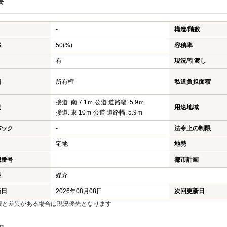
要
-
構造/階数
率
50(%)
容積率
有
現況/引渡し
利
所有権
私道負担面積
接道: 南 7.1ｍ 公道 道路幅: 5.9ｍ
況
用途地域
接道: 東 10ｍ 公道 道路幅: 5.9ｍ
バック
-
法令上の制限
宅地
地勢
認番号
都市計画
様
媒介
新日
2026年08月08日
次回更新日
報と差異がある場合は現況優先となります