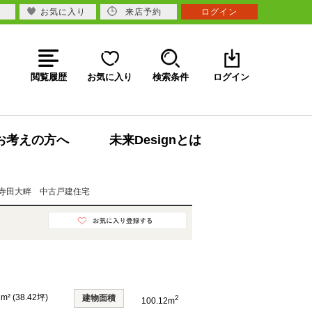
お気に入り
来店予約
ログイン
閲覧履歴
お気に入り
検索条件
ログイン
お考えの方へ
未来Designとは
寺田大畔 中古戸建住宅
2m² (38.42坪)
建物面積
2
100.12m