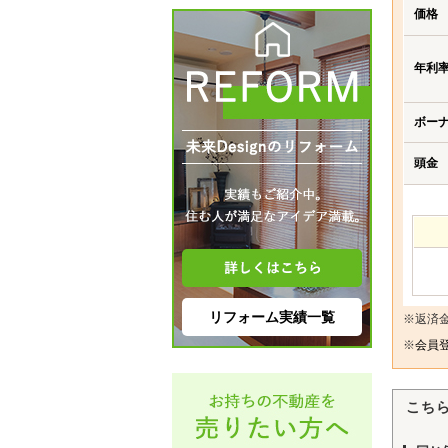
価格
年利
ボー
頭金
リフォーム実績一覧
※返済
※
会員登
こち