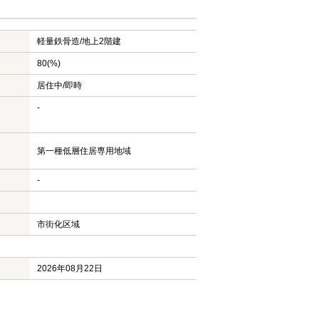
軽量鉄骨造/
地上2階建
80(%)
居住中/即時
-
第一種低層住居専用地域
-
市街化区域
2026年08月22日