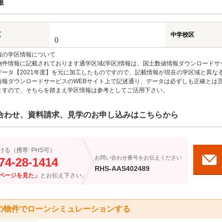
報
区
中学校区
()
報の学区情報について
物件情報に記載されております通学区域(学区)情報は、国土数値情報ダウンロードサ
データ【2021年度】を元に加工したものですので、記載情報が現在の学区域と異な
情報ダウンロードサービスのWEBサイト上で記述通り、データは必ずしも正確とは言
ますので、そちらを踏まえ学区情報は参考としてご活用下さい。
合わせ、資料請求、見学のお申し込みはこちらから
ける（携帯･PHS可）
お問い合わせ番号をお伝えください
74-28-1414
RHS-AAS402489
ページを見た」
とお伝え下さい。
の物件でローンシミュレーションする