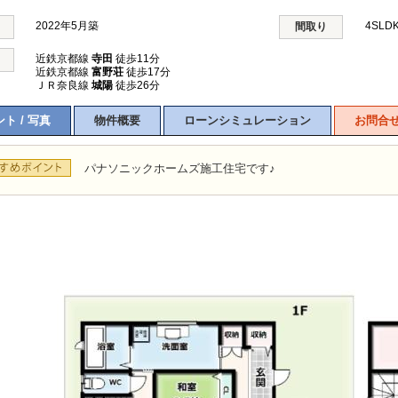
2022年5月築
4SLD
間取り
近鉄京都線
寺田
徒歩11分
近鉄京都線
富野荘
徒歩17分
ＪＲ奈良線
城陽
徒歩26分
ト / 写真
物件概要
ローンシミュレーション
お問合
パナソニックホームズ施工住宅です♪