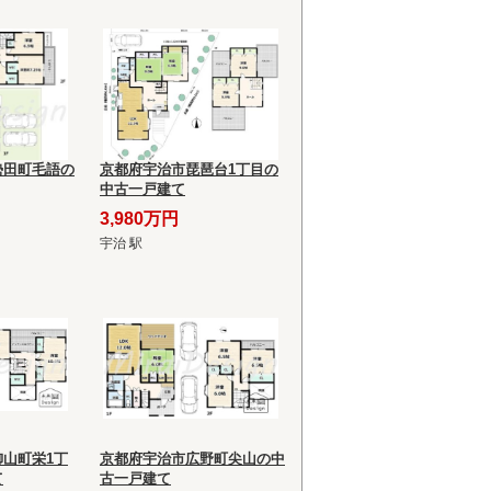
勢田町毛語の
京都府宇治市琵琶台1丁目の
中古一戸建て
3,980万円
宇治 駅
山町栄1丁
京都府宇治市広野町尖山の中
て
古一戸建て