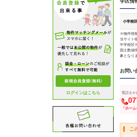
学区情
小学校
※物件情
当サイト
中学校区
国土数値
象となり
お問い
ログインはこちら
電話をか
07
「ホーム
こ