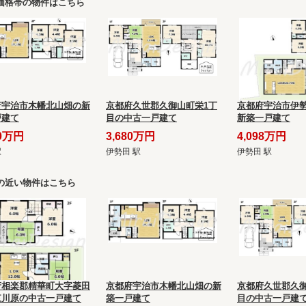
価格帯の物件はこちら
府宇治市木幡北山畑の新
京都府久世郡久御山町栄1丁
京都府宇治市伊
戸建て
目の中古一戸建て
新築一戸建て
50万円
3,680万円
4,098万円
駅
伊勢田 駅
伊勢田 駅
の近い物件はこちら
府相楽郡精華町大字菱田
京都府宇治市木幡北山畑の新
京都府久世郡久御
東川原の中古一戸建て
築一戸建て
目の中古一戸建