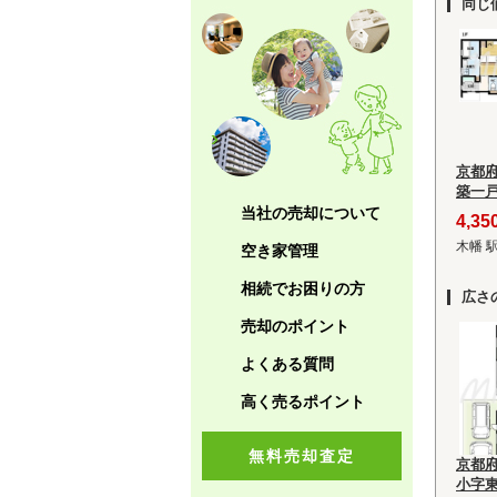
同じ
京都
築一
当社の売却について
4,3
木幡 
空き家管理
相続でお困りの方
広さ
売却のポイント
よくある質問
高く売るポイント
無料売却査定
京都
小字