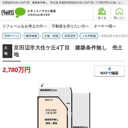
京田辺市大住ケ丘4丁目 建築条件無し 売土地 京都府京田辺市大住ケ丘4丁目｜2,780万円の土地｜ピタットハウス小倉店 未来Design株式会社
借りる
買いたい
リフォームをお考えの方へ
不動産を売りたい方へ
オーナー様へ
TOPページ
物件検索
土地・売地
京田辺市
ＪＲ片町線
京田辺市大住ケ丘4
京田辺市大住ケ丘4丁目 建築条件無し 売土
土
地
地
2,780万円
MAPで確認