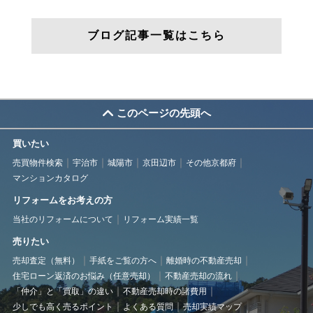
ブログ記事一覧はこちら
このページの先頭へ
買いたい
売買物件検索
宇治市
城陽市
京田辺市
その他京都府
マンションカタログ
リフォームをお考えの方
当社のリフォームについて
リフォーム実績一覧
売りたい
売却査定（無料）
手紙をご覧の方へ
離婚時の不動産売却
住宅ローン返済のお悩み（任意売却）
不動産売却の流れ
「仲介」と「買取」の違い
不動産売却時の諸費用
少しでも高く売るポイント
よくある質問
売却実績マップ