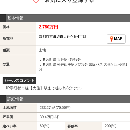
基本情報
2,780万円
価格
京都府京田辺市大住ケ丘4丁目
所在地
MAP
種類
土地
ＪＲ片町線 大住駅 徒歩8分
交通
ＪＲ片町線 松井山手駅 バス8分 京阪バス 大住ケ丘 停歩1
分
セールスコメント
JR学研都市線【大住】駅まで徒歩約8分です♪
詳細情報
土地面積
233.27m² (70.56坪)
坪単価
39.4万円 /坪
60(%)
200(%)
建ぺい率
容積率