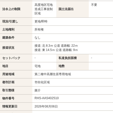
高度地区宅地
不要
法令上の制限
造成工事規制
国土法届出
区域
現況/引渡し
更地/即時
土地権利
所有権
建築条件
なし
接道: 北 8.3ｍ 公道 道路幅: 22ｍ
接道状況
接道: 東 14.5ｍ 公道 道路幅: 9ｍ
-
-
セットバック
私道負担面積
地目
宅地
地勢
用途地域
第二種中高層住居専用地域
都市計画
市街化区域
取引態様
媒介
RHS-AAS402510
物件番号
情報更新日
2026年08月06日