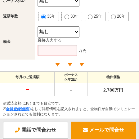
ボーナス払い
返済年数
35年
30年
25年
20年
直接入力する
頭金
万円
ボーナス
毎月のご返済額
物件価格
(×年2回)
－
－
2,780万円
※返済金額はあくまでも目安です。
※
会員登録(無料)
をして詳細情報を記入されますと、全物件が自動でシミュレー
ションされとても便利になります。
電話で問合わせ
メールで問合せ