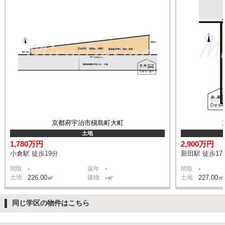
京都府宇治市槇島町大町
土地
1,780万円
2,900万円
小倉駅 徒歩19分
新田駅 徒歩17
-
-
-
間取
築年
間取
土地
226.00㎡
建物
-㎡
土地
227.00㎡
同じ学区の物件はこちら