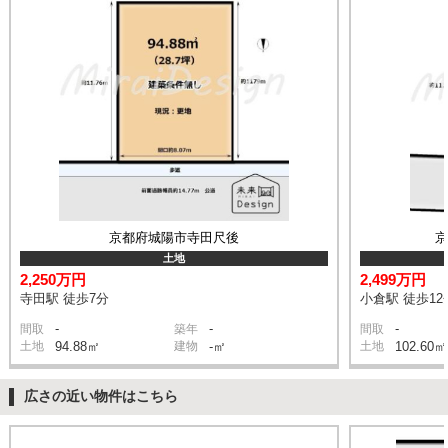
京都府城陽市寺田尺後
土地
2,250万円
2,499万円
寺田駅 徒歩7分
小倉駅 徒歩12
-
-
-
間取
築年
間取
土地
94.88㎡
建物
-㎡
土地
102.60㎡
広さの近い物件はこちら