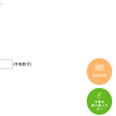
す。
(半角数字)