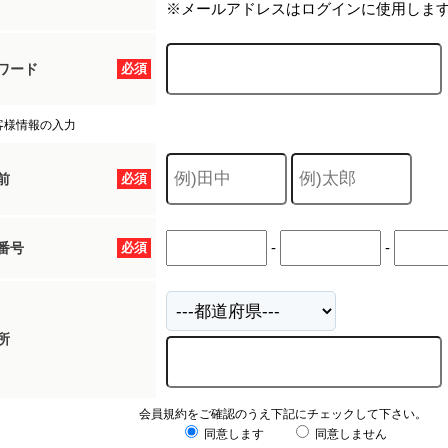
※メールアドレスはログインに使用しま
ワード
必須
客様情報の入力
前
必須
-
-
番号
必須
所
会員規約をご確認のうえ下記にチェックして下さい。
同意します
同意しません