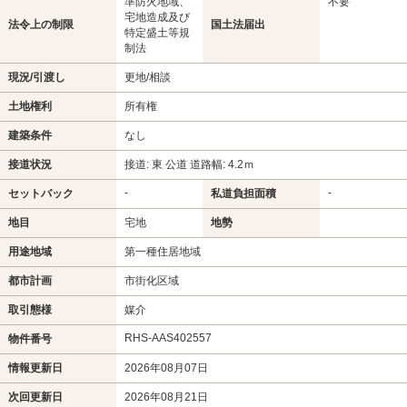
準防火地域、
不要
宅地造成及び
法令上の制限
国土法届出
特定盛土等規
制法
現況/引渡し
更地/相談
土地権利
所有権
建築条件
なし
接道状況
接道: 東 公道 道路幅: 4.2ｍ
-
-
セットバック
私道負担面積
地目
宅地
地勢
用途地域
第一種住居地域
都市計画
市街化区域
取引態様
媒介
RHS-AAS402557
物件番号
情報更新日
2026年08月07日
次回更新日
2026年08月21日