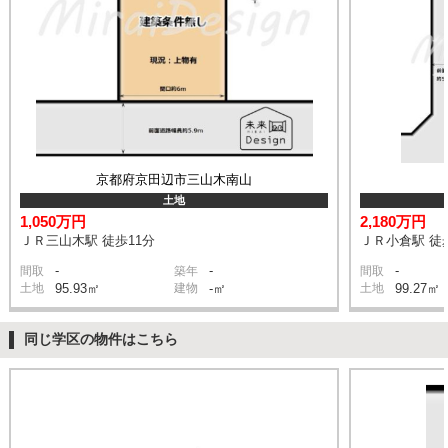
京都府京田辺市三山木南山
土地
1,050万円
2,180万円
ＪＲ三山木駅 徒歩11分
ＪＲ小倉駅 徒
-
-
-
間取
築年
間取
土地
95.93㎡
建物
-㎡
土地
99.27㎡
同じ学区の物件はこちら