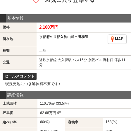
基本情報
2,100万円
価格
京都府久世郡久御山町市田和気
所在地
MAP
種類
土地
近鉄京都線 大久保駅 バス15分 京阪バス 野村口 停歩11
交通
分
セールスコメント
現況更地につき解体費不要です♪
詳細情報
土地面積
110.76m² (33.5坪)
坪単価
62.68万円 /坪
60(%)
168(%)
建ぺい率
容積率