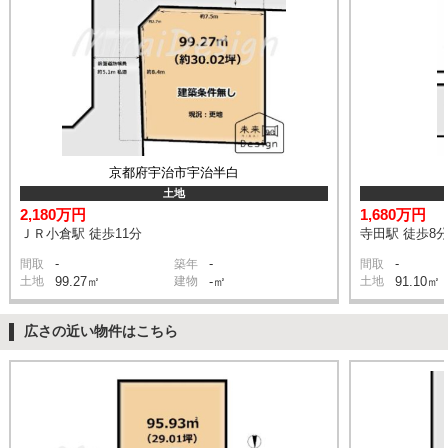
京都府宇治市宇治半白
土地
2,180万円
1,680万円
ＪＲ小倉駅 徒歩11分
寺田駅 徒歩8
-
-
-
間取
築年
間取
土地
99.27㎡
建物
-㎡
土地
91.10㎡
広さの近い物件はこちら