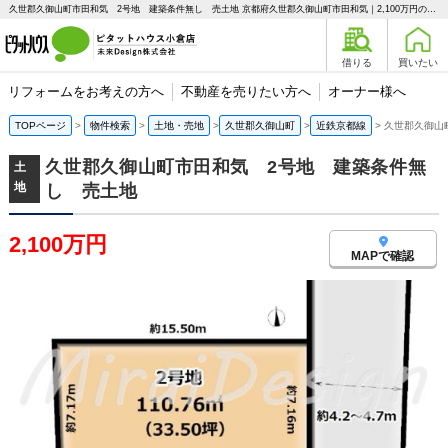
久世郡久御山町市田和気 2号地 建築条件無し 売土地 京都府久世郡久御山町市田和気｜2,100万円の土地｜ピタットハウス小倉店 未来Design株式会社
借りる
買いたい
リフォームをお考えの方へ
不動産を売りたい方へ
オーナー様へ
TOPページ
物件検索
土地・売地
久世郡久御山町
近鉄京都線
久世郡久御山
久世郡久御山町市田和気 2号地 建築条件無
土
地
し 売土地
2,100万円
MAPで確認