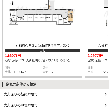
京都府久世郡久御山町下津屋下ノ浜代
京都府
土地
1,880万円
2,080万円
淀駅 京阪バス 久御山町役場 バス11分 停歩5分
淀駅 京阪バス 
-
-
-
間取
築年
間取
土地
115.66㎡
建物
-㎡
土地
110.72㎡
類似の条件から検索
大久保駅の新築戸建て
大久保駅の中古戸建て