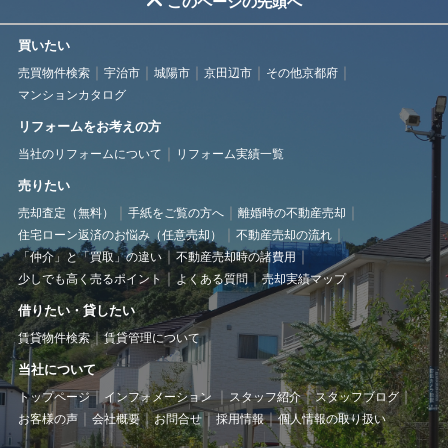
このページの先頭へ
買いたい
売買物件検索
宇治市
城陽市
京田辺市
その他京都府
マンションカタログ
リフォームをお考えの方
当社のリフォームについて
リフォーム実績一覧
売りたい
売却査定（無料）
手紙をご覧の方へ
離婚時の不動産売却
住宅ローン返済のお悩み（任意売却）
不動産売却の流れ
「仲介」と「買取」の違い
不動産売却時の諸費用
少しでも高く売るポイント
よくある質問
売却実績マップ
借りたい・貸したい
賃貸物件検索
賃貸管理について
当社について
トップページ
インフォメーション
スタッフ紹介
スタッフブログ
お客様の声
会社概要
お問合せ
採用情報
個人情報の取り扱い