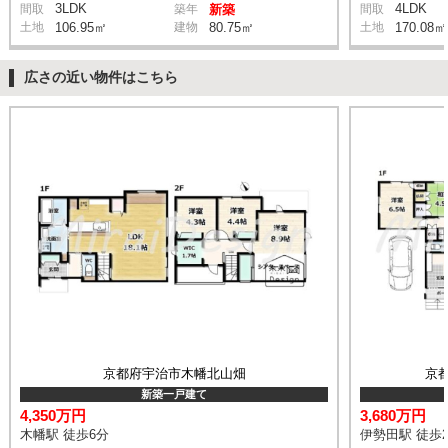
3LDK
4LDK
間取
築年
新築
間取
土地
106.95㎡
建物
80.75㎡
土地
170.08㎡
広さの近い物件はこちら
京都府宇治市木幡北山畑
京
新築一戸建て
4,350万円
3,680万円
木幡駅 徒歩6分
伊勢田駅 徒歩2