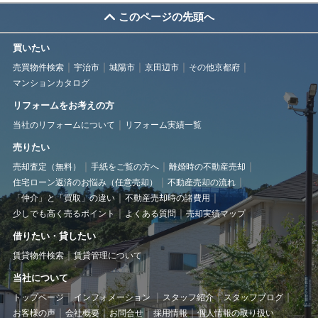
このページの先頭へ
買いたい
売買物件検索
宇治市
城陽市
京田辺市
その他京都府
マンションカタログ
リフォームをお考えの方
当社のリフォームについて
リフォーム実績一覧
売りたい
売却査定（無料）
手紙をご覧の方へ
離婚時の不動産売却
住宅ローン返済のお悩み（任意売却）
不動産売却の流れ
「仲介」と「買取」の違い
不動産売却時の諸費用
少しでも高く売るポイント
よくある質問
売却実績マップ
借りたい・貸したい
賃貸物件検索
賃貸管理について
当社について
トップページ
インフォメーション
スタッフ紹介
スタッフブログ
お客様の声
会社概要
お問合せ
採用情報
個人情報の取り扱い