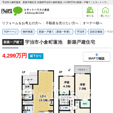
宇治市小倉町蓮池 新築戸建住宅 京都府宇治市小倉町蓮池｜4,299万円の新築一戸建て｜ピタットハウス小倉店 未来Design株式会社
借りる
買いたい
リフォームをお考えの方へ
不動産を売りたい方へ
オーナー様へ
TOPページ
物件検索
新築一戸建て（新築一軒家）
宇治市
近鉄京都線
宇治
宇治市小倉町蓮池 新築戸建住宅
新築一戸建て
4,299万円
値下がり
MAPで確認