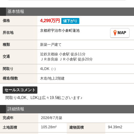
基本情報
4,299万円
価格
値下がり
京都府宇治市小倉町蓮池
所在地
MAP
種類
新築一戸建て
近鉄京都線 小倉駅 徒歩11分
交通
ＪＲ奈良線 ＪＲ小倉駅 徒歩20分
間取り
4LDK（-）
構造/階数
木造/地上2階建
セールスコメント
間取り4LDK、LDKは広々19.5帖ございます♪
詳細情報
完成年
2026年7月築
105.28m²
94.39m
2
土地面積
建物面積