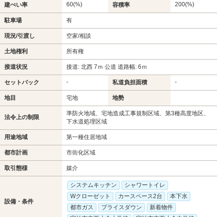
60(%)
200(%)
建ぺい率
容積率
駐車場
有
現況/引渡し
空家/相談
土地権利
所有権
接道状況
接道: 北西 7ｍ 公道 道路幅: 6ｍ
-
-
セットバック
私道負担面積
地目
宅地
地勢
準防火地域、宅地造成工事規制区域、第3種高度地区、
法令上の制限
下水道処理区域
用途地域
第一種住居地域
都市計画
市街化区域
取引態様
媒介
システムキッチン
シャワートイレ
Wクローゼット
カースペース2台
本下水
設備・条件
都市ガス
プライスダウン
新着物件