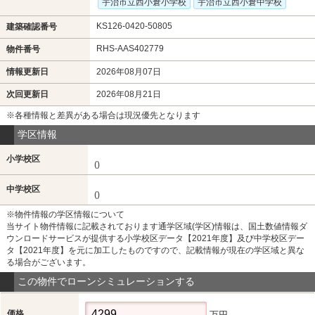
宇治市立西小倉小学校
宇治市立西小倉中学校
KS126-0420-50805
建築確認番号
RHS-AAS402779
物件番号
情報更新日
2026年08月07日
次回更新日
2026年08月21日
※各種情報と差異がある場合は現況優先となります
学区情報
小学校区
()
中学校区
()
※物件情報の学区情報について
当サイト物件情報に記載されております通学区域(学区)情報は、国土数値情報ダ
ウンロードサービスが提供する小学校区データ【2021年度】及び中学校区デー
タ【2021年度】を元に加工したものですので、記載情報が現在の学区域と異な
る場合がございます。
この物件でローンシミュレーションする
価格
万円