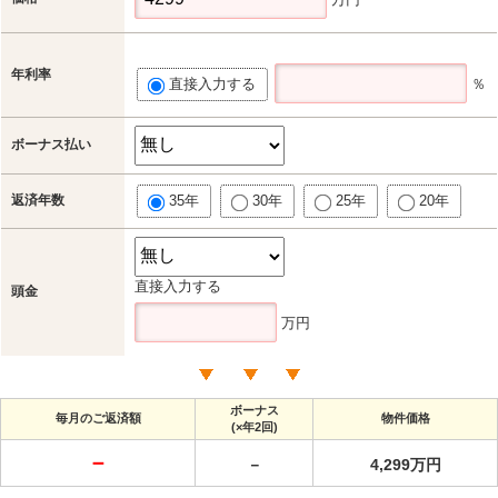
年利率
直接入力する
％
ボーナス払い
返済年数
35年
30年
25年
20年
直接入力する
頭金
万円
ボーナス
毎月のご返済額
物件価格
(×年2回)
－
－
4,299万円