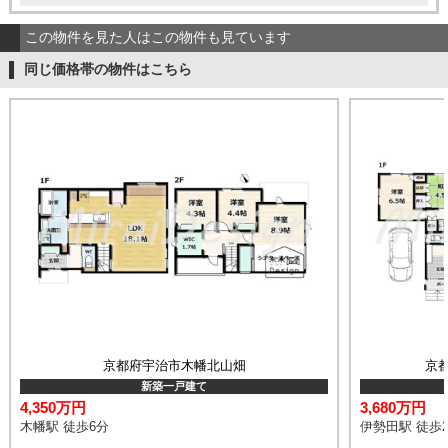
この物件を見た人はこの物件も見ています
同じ価格帯の物件はこちら
京都府宇治市木幡北山畑
京
新築一戸建て
4,350万円
3,680万円
木幡駅 徒歩6分
伊勢田駅 徒歩2