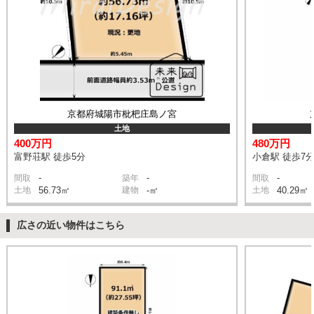
京都府城陽市枇杷庄島ノ宮
土地
400万円
480万円
富野荘駅 徒歩5分
小倉駅 徒歩7
-
-
-
間取
築年
間取
土地
56.73㎡
建物
-㎡
土地
40.29㎡
広さの近い物件はこちら