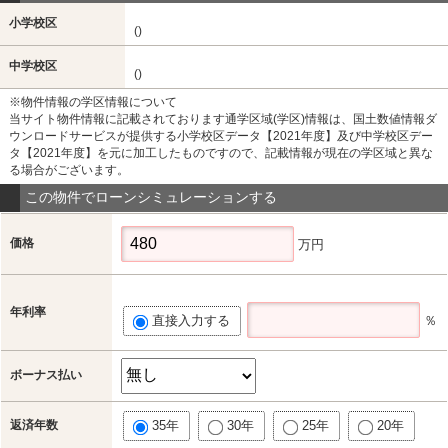
小学校区
()
中学校区
()
※物件情報の学区情報について
当サイト物件情報に記載されております通学区域(学区)情報は、国土数値情報ダ
ウンロードサービスが提供する小学校区データ【2021年度】及び中学校区デー
タ【2021年度】を元に加工したものですので、記載情報が現在の学区域と異な
る場合がございます。
この物件でローンシミュレーションする
価格
万円
年利率
直接入力する
％
ボーナス払い
返済年数
35年
30年
25年
20年