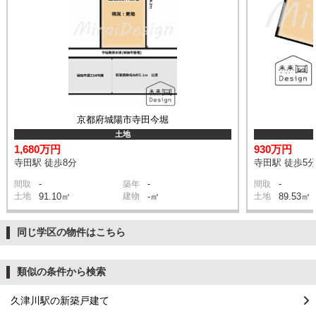
京都府城陽市寺田今堀
土地
1,680万円
930万円
寺田駅 徒歩8分
寺田駅 徒歩5
-
-
-
間取
築年
間取
土地
91.10㎡
建物
-㎡
土地
89.53㎡
同じ学区の物件はこちら
類似の条件から検索
久津川駅の新築戸建て