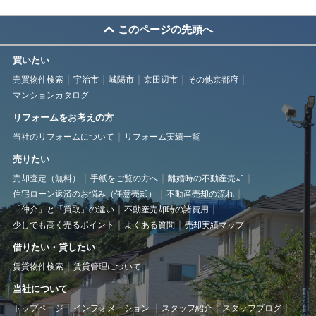
このページの先頭へ
買いたい
売買物件検索
宇治市
城陽市
京田辺市
その他京都府
マンションカタログ
リフォームをお考えの方
当社のリフォームについて
リフォーム実績一覧
売りたい
売却査定（無料）
手紙をご覧の方へ
離婚時の不動産売却
住宅ローン返済のお悩み（任意売却）
不動産売却の流れ
「仲介」と「買取」の違い
不動産売却時の諸費用
少しでも高く売るポイント
よくある質問
売却実績マップ
借りたい・貸したい
賃貸物件検索
賃貸管理について
当社について
トップページ
インフォメーション
スタッフ紹介
スタッフブログ