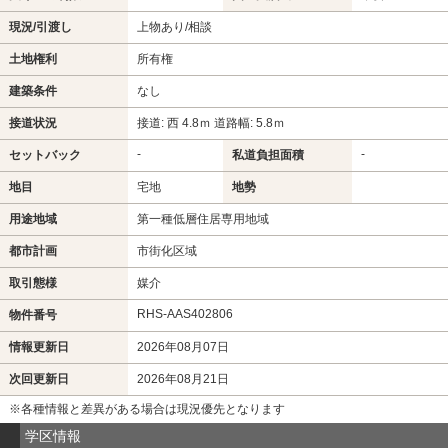
現況/引渡し
上物あり/相談
土地権利
所有権
建築条件
なし
接道状況
接道: 西 4.8ｍ 道路幅: 5.8ｍ
-
-
セットバック
私道負担面積
地目
宅地
地勢
用途地域
第一種低層住居専用地域
都市計画
市街化区域
取引態様
媒介
RHS-AAS402806
物件番号
情報更新日
2026年08月07日
次回更新日
2026年08月21日
※各種情報と差異がある場合は現況優先となります
学区情報