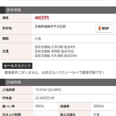
基本情報
480万円
価格
京都府城陽市平川広田
所在地
MAP
種類
土地
近鉄京都線 久津川駅 徒歩9分
交通
近鉄京都線 寺田駅 徒歩16分
近鉄京都線 大久保駅 徒歩24分
セールスコメント
建築条件ございません、お好きなハウスメーカーで建築可能です♪
詳細情報
土地面積
74.37m² (22.49坪)
坪単価
21.34万円 /坪
60(%)
100(%)
建ぺい率
容積率
法令上の制限
-
国土法届出
不要