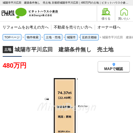
城陽市平川広田 建築条件無し 売土地 京都府城陽市平川広田｜480万円の土地｜ピタットハウス小倉店 未来Design株式会社
借りる
買いたい
リフォームをお考えの方へ
不動産を売りたい方へ
オーナー様へ
TOPページ
物件検索
土地・売地
城陽市
近鉄京都線
城陽市平川広田 建築
城陽市平川広田 建築条件無し 売土地
土地
480万円
MAPで確認