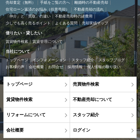
売却査定（無料）
手紙をご覧の方へ
離婚時の不動産売却
住宅ローン返済のお悩み（任意売却）
不動産売却の流れ
「仲介」と「買取」の違い
不動産売却時の諸費用
少しでも高く売るポイント
よくある質問
売却実績マップ
借りたい・貸したい
賃貸物件検索
賃貸管理について
当社について
トップページ
インフォメーション
スタッフ紹介
スタッフブログ
お客様の声
会社概要
お問合せ
採用情報
個人情報の取り扱い
トップページ
売買物件検索
賃貸物件検索
不動産売却について
リフォームについて
スタッフ紹介
会社概要
ログイン