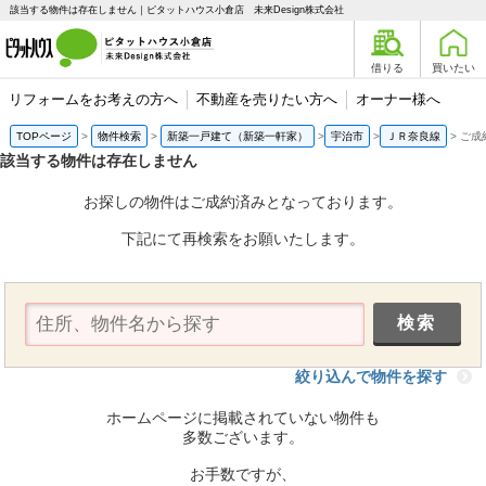
該当する物件は存在しません｜ピタットハウス小倉店 未来Design株式会社
借りる
買いたい
リフォームをお考えの方へ
不動産を売りたい方へ
オーナー様へ
TOPページ
物件検索
新築一戸建て（新築一軒家）
宇治市
ＪＲ奈良線
ご成
該当する物件は存在しません
お探しの物件はご成約済みとなっております。
下記にて再検索をお願いたします。
絞り込んで物件を探す
ホームページに掲載されていない物件も
多数ございます。
お手数ですが、