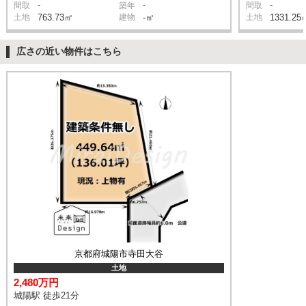
-
-
-
間取
築年
間取
土地
763.73㎡
建物
-㎡
土地
1331.25
広さの近い物件はこちら
京都府城陽市寺田大谷
土地
2,480万円
城陽駅 徒歩21分