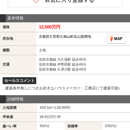
基本情報
12,500万円
価格
京都府久世郡久御山町佐山新開地
所在地
MAP
種類
土地
近鉄京都線 大久保駅 徒歩40分
交通
近鉄京都線 伊勢田駅 徒歩46分
近鉄京都線 久津川駅 徒歩49分
セールスコメント
建築条件無しにつきお好きなハウスメーカー・工務店にて建築可能♪
詳細情報
土地面積
459.5m² (138.99坪)
坪単価
89.93万円 /坪
60(%)
200(%)
建ぺい率
容積率