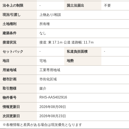
法令上の制限
-
国土法届出
不要
現況/引渡し
上物あり/相談
土地権利
所有権
建築条件
なし
接道状況
接道: 東 17.1ｍ 公道 道路幅: 11.7ｍ
-
-
セットバック
私道負担面積
地目
宅地
地勢
用途地域
工業専用地域
都市計画
市街化区域
取引態様
媒介
RHS-AAS402916
物件番号
情報更新日
2026年08月09日
次回更新日
2026年08月23日
※各種情報と差異がある場合は現況優先となります