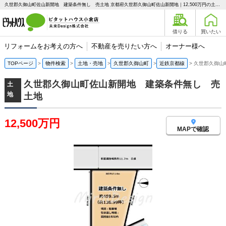
久世郡久御山町佐山新開地 建築条件無し 売土地 京都府久世郡久御山町佐山新開地｜12,500万円の土地｜ピタットハウス小倉店 未来Design株式会社
借りる
買いたい
リフォームをお考えの方へ
不動産を売りたい方へ
オーナー様へ
TOPページ
物件検索
土地・売地
久世郡久御山町
近鉄京都線
久世郡久御山
久世郡久御山町佐山新開地 建築条件無し 売
土
地
土地
12,500万円
MAPで確認