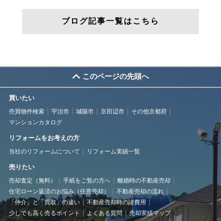
ブログ記事一覧はこちら
このページの先頭へ
買いたい
売買物件検索
宇治市
城陽市
京田辺市
その他京都府
マンションカタログ
リフォームをお考えの方
当社のリフォームについて
リフォーム実績一覧
売りたい
売却査定（無料）
手紙をご覧の方へ
離婚時の不動産売却
住宅ローン返済のお悩み（任意売却）
不動産売却の流れ
「仲介」と「買取」の違い
不動産売却時の諸費用
少しでも高く売るポイント
よくある質問
売却実績マップ