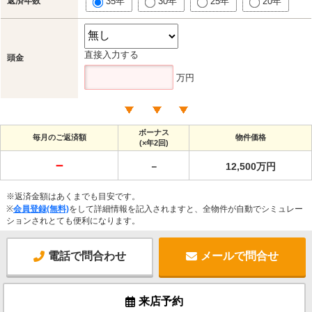
返済年数
35年
30年
25年
20年
直接入力する
頭金
万円
ボーナス
毎月のご返済額
物件価格
(×年2回)
－
－
12,500万円
※返済金額はあくまでも目安です。
※
会員登録(無料)
をして詳細情報を記入されますと、全物件が自動でシミュレー
ションされとても便利になります。
電話で問合わせ
メールで問合せ
来店予約