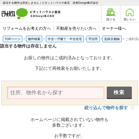
該当する物件は存在しません｜ピタットハウス小倉店 未来Design株式会社
借りる
買いたい
リフォームをお考えの方へ
不動産を売りたい方へ
オーナー様へ
TOPページ
物件検索
中古一戸建て・中古住宅
宇治市
近鉄京都線
ご成約済
該当する物件は存在しません
お探しの物件はご成約済みとなっております。
下記にて再検索をお願いたします。
絞り込んで物件を探す
ホームページに掲載されていない物件も
多数ございます。
お手数ですが、