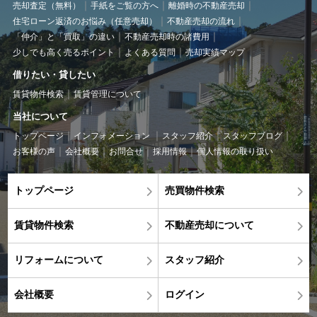
売却査定（無料）
手紙をご覧の方へ
離婚時の不動産売却
住宅ローン返済のお悩み（任意売却）
不動産売却の流れ
「仲介」と「買取」の違い
不動産売却時の諸費用
少しでも高く売るポイント
よくある質問
売却実績マップ
借りたい・貸したい
賃貸物件検索
賃貸管理について
当社について
トップページ
インフォメーション
スタッフ紹介
スタッフブログ
お客様の声
会社概要
お問合せ
採用情報
個人情報の取り扱い
トップページ
売買物件検索
賃貸物件検索
不動産売却について
リフォームについて
スタッフ紹介
会社概要
ログイン