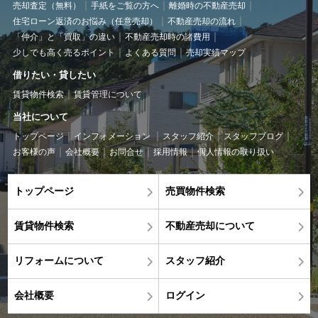
売却査定（無料）
手紙をご覧の方へ
離婚時の不動産売却
住宅ローン返済のお悩み（任意売却）
不動産売却の流れ
「仲介」と「買取」の違い
不動産売却時の諸費用
少しでも高く売るポイント
よくある質問
売却実績マップ
借りたい・貸したい
賃貸物件検索
賃貸管理について
当社について
トップページ
インフォメーション
スタッフ紹介
スタッフブログ
お客様の声
会社概要
お問合せ
採用情報
個人情報の取り扱い
トップページ
売買物件検索
賃貸物件検索
不動産売却について
リフォームについて
スタッフ紹介
会社概要
ログイン