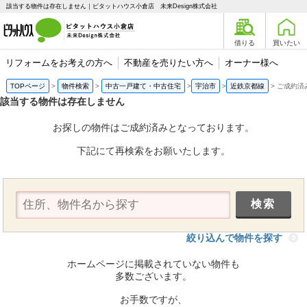
該当する物件は存在しません｜ピタットハウス小倉店 未来Design株式会社
借りる
買いたい
リフォームをお考えの方へ
不動産を売りたい方へ
オーナー様へ
TOPページ
物件検索
中古一戸建て・中古住宅
宇治市
近鉄京都線
ご成約済
該当する物件は存在しません
お探しの物件はご成約済みとなっております。
下記にて再検索をお願いたします。
絞り込んで物件を探す
ホームページに掲載されていない物件も
多数ございます。
お手数ですが、