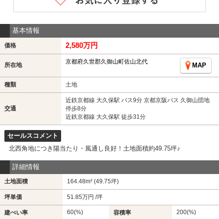
基本情報
2,580万円
価格
京都府久世郡久御山町佐山北代
所在地
MAP
種類
土地
近鉄京都線 大久保駅 バス9分 京都京阪バス 久御山団地
交通
停歩8分
近鉄京都線 大久保駅 徒歩31分
セールスコメント
北西角地につき陽当たり・風通し良好！土地面積約49.75坪♪
詳細情報
土地面積
164.48m² (49.75坪)
坪単価
51.85万円 /坪
60(%)
200(%)
建ぺい率
容積率