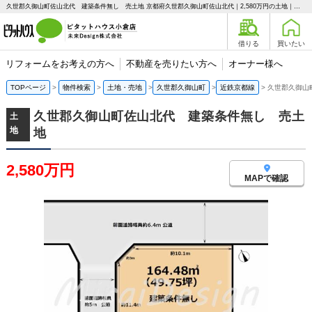
久世郡久御山町佐山北代 建築条件無し 売土地 京都府久世郡久御山町佐山北代｜2,580万円の土地｜ピタットハウス小倉店 未来Design株式会社
借りる
買いたい
リフォームをお考えの方へ
不動産を売りたい方へ
オーナー様へ
TOPページ
物件検索
土地・売地
久世郡久御山町
近鉄京都線
久世郡久御山
久世郡久御山町佐山北代 建築条件無し 売土
土
地
地
2,580万円
MAPで確認