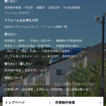
買いたい
売買物件検索
宇治市
城陽市
京田辺市
その他京都府
マンションカタログ
リフォームをお考えの方
当社のリフォームについて
リフォーム実績一覧
売りたい
売却査定（無料）
手紙をご覧の方へ
離婚時の不動産売却
住宅ローン返済のお悩み（任意売却）
不動産売却の流れ
「仲介」と「買取」の違い
不動産売却時の諸費用
少しでも高く売るポイント
よくある質問
売却実績マップ
借りたい・貸したい
賃貸物件検索
賃貸管理について
当社について
トップページ
インフォメーション
スタッフ紹介
スタッフブログ
お客様の声
会社概要
お問合せ
採用情報
個人情報の取り扱い
トップページ
売買物件検索