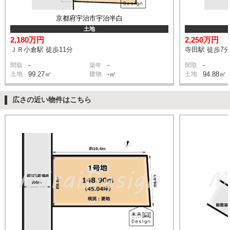
京都府宇治市宇治半白
土地
2,180万円
2,250万円
ＪＲ小倉駅 徒歩11分
寺田駅 徒歩7
-
-
-
間取
築年
間取
土地
99.27㎡
建物
-㎡
土地
94.88㎡
広さの近い物件はこちら