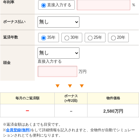
年利率
直接入力する
％
ボーナス払い
返済年数
35年
30年
25年
20年
直接入力する
頭金
万円
ボーナス
毎月のご返済額
物件価格
(×年2回)
－
－
2,580万円
※返済金額はあくまでも目安です。
※
会員登録(無料)
をして詳細情報を記入されますと、全物件が自動でシミュレー
ションされとても便利になります。