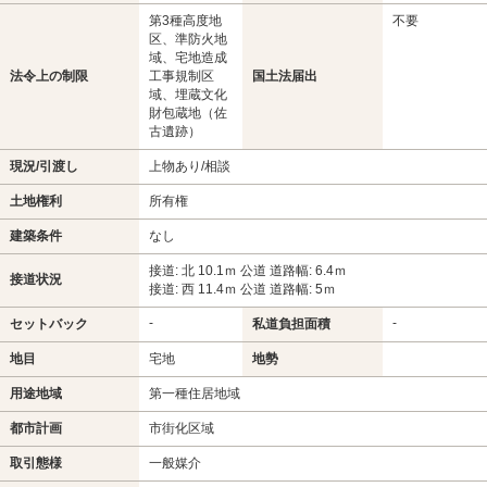
第3種高度地
不要
区、準防火地
域、宅地造成
法令上の制限
工事規制区
国土法届出
域、埋蔵文化
財包蔵地（佐
古遺跡）
現況/引渡し
上物あり/相談
土地権利
所有権
建築条件
なし
接道: 北 10.1ｍ 公道 道路幅: 6.4ｍ
接道状況
接道: 西 11.4ｍ 公道 道路幅: 5ｍ
-
-
セットバック
私道負担面積
地目
宅地
地勢
用途地域
第一種住居地域
都市計画
市街化区域
取引態様
一般媒介