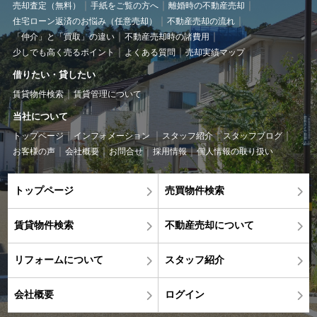
売却査定（無料）
手紙をご覧の方へ
離婚時の不動産売却
住宅ローン返済のお悩み（任意売却）
不動産売却の流れ
「仲介」と「買取」の違い
不動産売却時の諸費用
少しでも高く売るポイント
よくある質問
売却実績マップ
借りたい・貸したい
賃貸物件検索
賃貸管理について
当社について
トップページ
インフォメーション
スタッフ紹介
スタッフブログ
お客様の声
会社概要
お問合せ
採用情報
個人情報の取り扱い
トップページ
売買物件検索
賃貸物件検索
不動産売却について
リフォームについて
スタッフ紹介
会社概要
ログイン