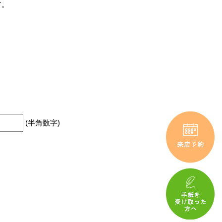
す。
(半角数字)