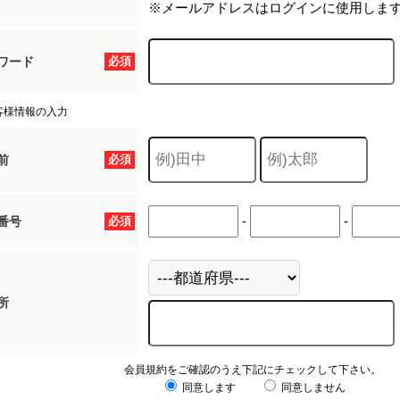
※メールアドレスはログインに使用しま
ワード
必須
客様情報の入力
前
必須
-
-
番号
必須
所
会員規約をご確認のうえ下記にチェックして下さい。
同意します
同意しません