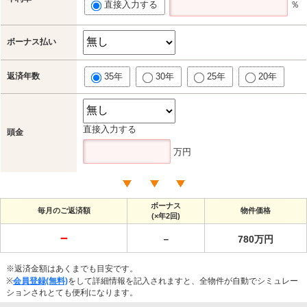
直接入力する
％
ボーナス払い
返済年数
35年
30年
25年
20年
直接入力する
頭金
万円
ボーナス
毎月のご返済額
物件価格
(×年2回)
－
－
780万円
※返済金額はあくまでも目安です。
※
会員登録(無料)
をして詳細情報を記入されますと、全物件が自動でシミュレー
ションされとても便利になります。