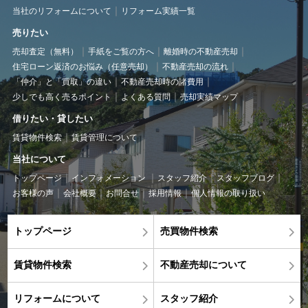
当社のリフォームについて
リフォーム実績一覧
売りたい
売却査定（無料）
手紙をご覧の方へ
離婚時の不動産売却
住宅ローン返済のお悩み（任意売却）
不動産売却の流れ
「仲介」と「買取」の違い
不動産売却時の諸費用
少しでも高く売るポイント
よくある質問
売却実績マップ
借りたい・貸したい
賃貸物件検索
賃貸管理について
当社について
トップページ
インフォメーション
スタッフ紹介
スタッフブログ
お客様の声
会社概要
お問合せ
採用情報
個人情報の取り扱い
トップページ
売買物件検索
賃貸物件検索
不動産売却について
リフォームについて
スタッフ紹介