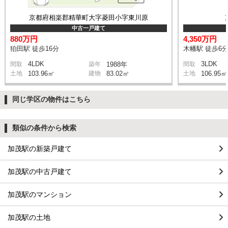
京都府相楽郡精華町大字菱田小字東川原
中古一戸建て
880万円
4,350万円
狛田駅 徒歩16分
木幡駅 徒歩6
4LDK
3LDK
間取
築年
1988年
間取
土地
103.96㎡
建物
83.02㎡
土地
106.95㎡
同じ学区の物件はこちら
類似の条件から検索
加茂駅の新築戸建て
加茂駅の中古戸建て
加茂駅のマンション
加茂駅の土地