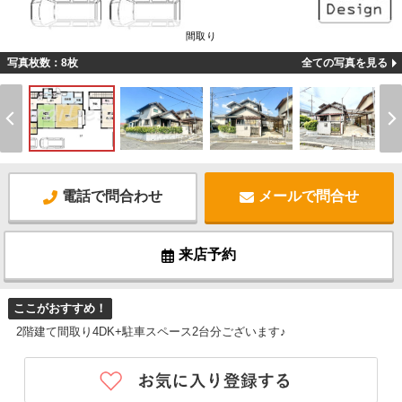
間取り
写真枚数：8枚
全ての写真を見る
電話で問合わせ
メールで問合せ
来店予約
ここがおすすめ！
2階建て間取り4DK+駐車スペース2台分ございます♪