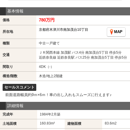
基本情報
780万円
価格
京都府木津川市南加茂台10丁目
所在地
MAP
種類
中古一戸建て
ＪＲ関西本線 加茂駅 バス4分 南加茂台5丁目 停歩5分
交通
近鉄奈良線 近鉄奈良駅 バス25分 南加茂台5丁目 停歩5分
間取り
4DK（-）
構造/階数
木造/地上2階建
セールスコメント
前面道路幅員約9ｍ×6ｍ！車の出し入れもスムーズに行えます♪
詳細情報
完成年
1984年2月築
160.83m²
83.6m
2
土地面積
建物面積