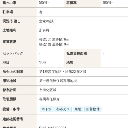
50(%)
80(%)
建ぺい率
容積率
駐車場
有
現況/引渡し
空家/相談
土地権利
所有権
接道: 北 道路幅: 6ｍ
接道状況
接道: 西 道路幅: 9ｍ
-
-
セットバック
私道負担面積
地目
宅地
地勢
法令上の制限
第1種高度地区・法第22条区域
用途地域
第一種低層住居専用地域
都市計画
市街化区域
取引態様
専属専任媒介
設備・条件
本下水
都市ガス
角地
新着物件
建築確認番号
RHS-AAS403095