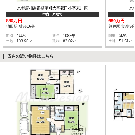
京都府相楽郡精華町大字菱田小字東川原
京
中古一戸建て
880万円
680万円
狛田駅 徒歩16分
興戸駅 徒歩3
4LDK
3DK
間取
築年
1988年
間取
土地
103.96㎡
建物
83.02㎡
土地
51.51㎡
広さの近い物件はこちら