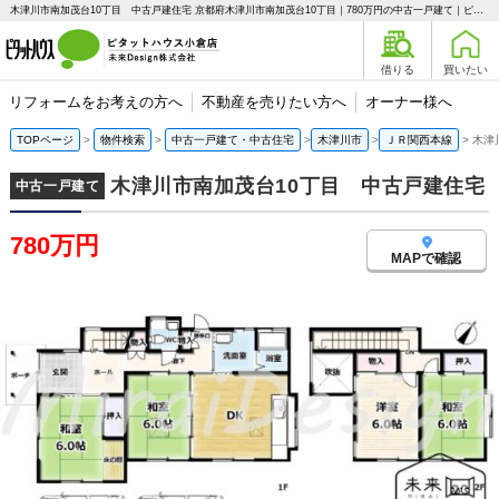
木津川市南加茂台10丁目 中古戸建住宅 京都府木津川市南加茂台10丁目｜780万円の中古一戸建て｜ピタットハウス小倉店 未来Design株式会社
借りる
買いたい
リフォームをお考えの方へ
不動産を売りたい方へ
オーナー様へ
TOPページ
物件検索
中古一戸建て・中古住宅
木津川市
ＪＲ関西本線
木津
木津川市南加茂台10丁目 中古戸建住宅
中古一戸建て
780万円
MAPで確認