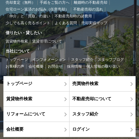
売却査定（無料）
手紙をご覧の方へ
離婚時の不動産売却
住宅ローン返済のお悩み（任意売却）
不動産売却の流れ
「仲介」と「買取」の違い
不動産売却時の諸費用
少しでも高く売るポイント
よくある質問
売却実績マップ
借りたい・貸したい
賃貸物件検索
賃貸管理について
当社について
トップページ
インフォメーション
スタッフ紹介
スタッフブログ
お客様の声
会社概要
お問合せ
採用情報
個人情報の取り扱い
トップページ
売買物件検索
賃貸物件検索
不動産売却について
リフォームについて
スタッフ紹介
会社概要
ログイン