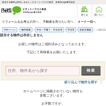
該当する物件は存在しません｜ピタットハウス小倉店 未来Design株式会社
借りる
買いたい
リフォームをお考えの方へ
不動産を売りたい方へ
オーナー様へ
TOPページ
物件検索
中古一戸建て・中古住宅
宇治市
近鉄京都線
ご成約済
該当する物件は存在しません
お探しの物件はご成約済みとなっております。
下記にて再検索をお願いたします。
絞り込んで物件を探す
ホームページに掲載されていない物件も
多数ございます。
お手数ですが、