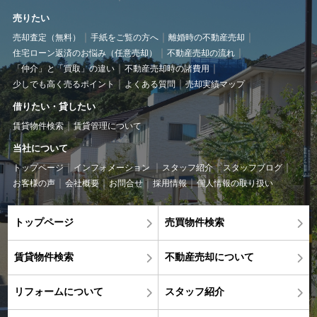
売りたい
売却査定（無料）
手紙をご覧の方へ
離婚時の不動産売却
住宅ローン返済のお悩み（任意売却）
不動産売却の流れ
「仲介」と「買取」の違い
不動産売却時の諸費用
少しでも高く売るポイント
よくある質問
売却実績マップ
借りたい・貸したい
賃貸物件検索
賃貸管理について
当社について
トップページ
インフォメーション
スタッフ紹介
スタッフブログ
お客様の声
会社概要
お問合せ
採用情報
個人情報の取り扱い
トップページ
売買物件検索
賃貸物件検索
不動産売却について
リフォームについて
スタッフ紹介