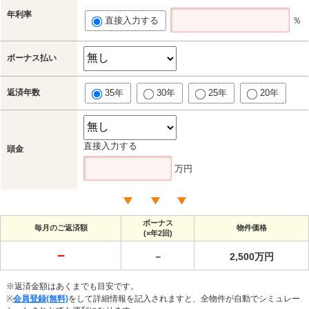
年利率
直接入力する
％
ボーナス払い
返済年数
35年
30年
25年
20年
直接入力する
頭金
万円
ボーナス
毎月のご返済額
物件価格
(×年2回)
－
－
2,500万円
※返済金額はあくまでも目安です。
※
会員登録(無料)
をして詳細情報を記入されますと、全物件が自動でシミュレー