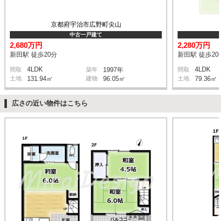
京都府宇治市広野町尖山
中古一戸建て
2,680万円
2,280万円
新田駅 徒歩20分
新田駅 徒歩20
4LDK
4LDK
間取
築年
1997年
間取
土地
131.94㎡
建物
96.05㎡
土地
79.36㎡
広さの近い物件はこちら