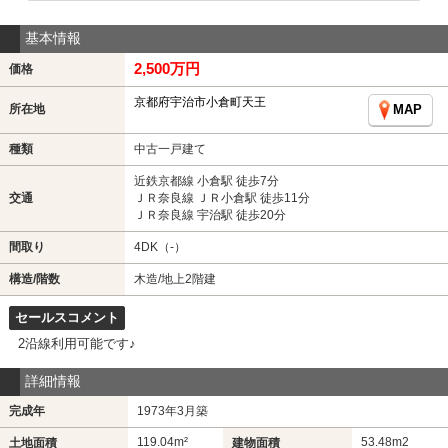
基本情報
2,500万円
価格
京都府宇治市小倉町天王
所在地
MAP
種類
中古一戸建て
近鉄京都線 小倉駅 徒歩7分
交通
ＪＲ奈良線 ＪＲ小倉駅 徒歩11分
ＪＲ奈良線 宇治駅 徒歩20分
間取り
4DK（-）
構造/階数
木造/地上2階建
セールスコメント
2沿線利用可能です♪
詳細情報
完成年
1973年3月築
119.04m²
53.48m
2
土地面積
建物面積