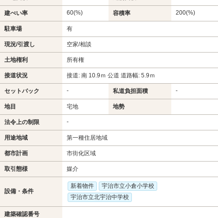
60(%)
200(%)
建ぺい率
容積率
駐車場
有
現況/引渡し
空家/相談
土地権利
所有権
接道状況
接道: 南 10.9ｍ 公道 道路幅: 5.9ｍ
-
-
セットバック
私道負担面積
地目
宅地
地勢
-
法令上の制限
用途地域
第一種住居地域
都市計画
市街化区域
取引態様
媒介
新着物件
宇治市立小倉小学校
設備・条件
宇治市立北宇治中学校
建築確認番号