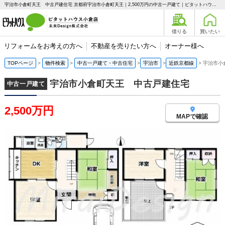
宇治市小倉町天王 中古戸建住宅 京都府宇治市小倉町天王｜2,500万円の中古一戸建て｜ピタットハウス小倉店 未来Design株式会社
借りる
買いたい
リフォームをお考えの方へ
不動産を売りたい方へ
オーナー様へ
TOPページ
物件検索
中古一戸建て・中古住宅
宇治市
近鉄京都線
宇治市小
宇治市小倉町天王 中古戸建住宅
中古一戸建て
2,500万円
MAPで確認