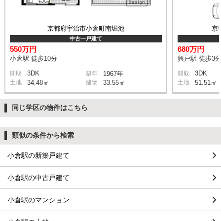
京都府宇治市小倉町南堀池
京
中古一戸建て
550万円
680万円
小倉駅 徒歩10分
興戸駅 徒歩3
3DK
3DK
間取
築年
1967年
間取
土地
34.48㎡
建物
33.55㎡
土地
51.51㎡
同じ学区の物件はこちら
類似の条件から検索
小倉駅の新築戸建て
小倉駅の中古戸建て
小倉駅のマンション