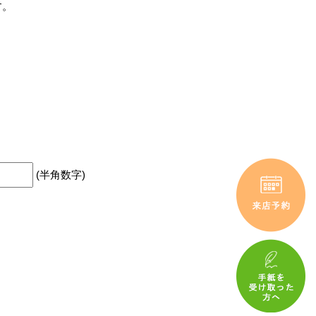
す。
(半角数字)