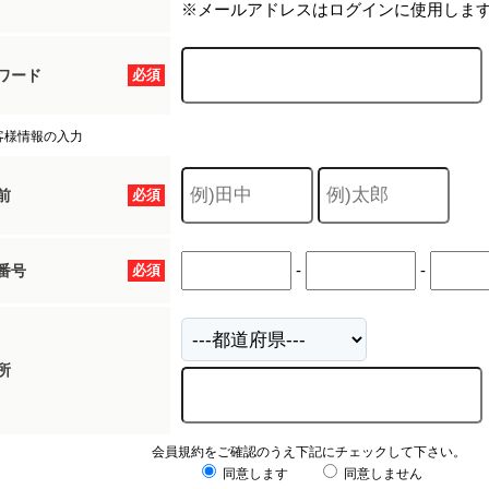
※メールアドレスはログインに使用しま
ワード
必須
客様情報の入力
前
必須
-
-
番号
必須
所
会員規約をご確認のうえ下記にチェックして下さい。
同意します
同意しません