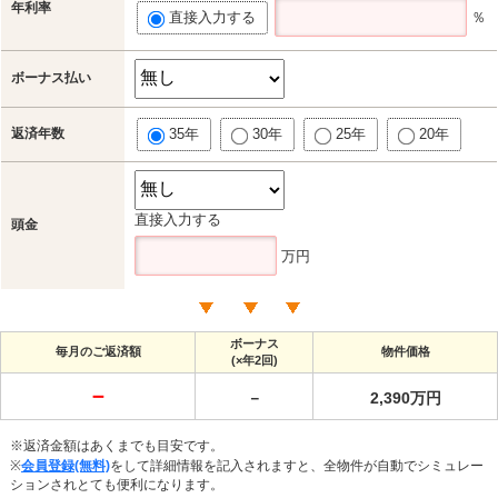
年利率
直接入力する
％
ボーナス払い
返済年数
35年
30年
25年
20年
直接入力する
頭金
万円
ボーナス
毎月のご返済額
物件価格
(×年2回)
－
－
2,390万円
※返済金額はあくまでも目安です。
※
会員登録(無料)
をして詳細情報を記入されますと、全物件が自動でシミュレー
ションされとても便利になります。