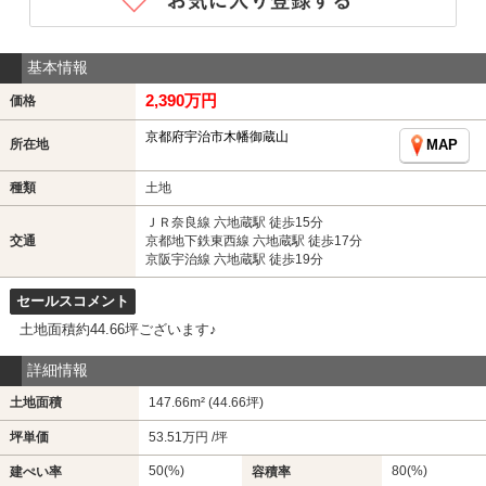
基本情報
2,390万円
価格
京都府宇治市木幡御蔵山
所在地
MAP
種類
土地
ＪＲ奈良線 六地蔵駅 徒歩15分
交通
京都地下鉄東西線 六地蔵駅 徒歩17分
京阪宇治線 六地蔵駅 徒歩19分
セールスコメント
土地面積約44.66坪ございます♪
詳細情報
土地面積
147.66m² (44.66坪)
坪単価
53.51万円 /坪
50(%)
80(%)
建ぺい率
容積率