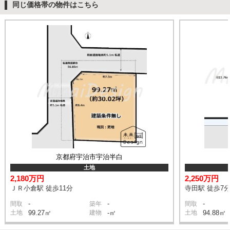
同じ価格帯の物件はこちら
京都府宇治市宇治半白
土地
2,180万円
2,250万円
ＪＲ小倉駅 徒歩11分
寺田駅 徒歩7
-
-
-
間取
築年
間取
土地
99.27㎡
建物
-㎡
土地
94.88㎡