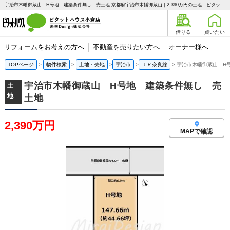
宇治市木幡御蔵山 H号地 建築条件無し 売土地 京都府宇治市木幡御蔵山｜2,390万円の土地｜ピタットハウス小倉店 未来Design株式会社
借りる
買いたい
リフォームをお考えの方へ
不動産を売りたい方へ
オーナー様へ
TOPページ
物件検索
土地・売地
宇治市
ＪＲ奈良線
宇治市木幡御蔵山 H
宇治市木幡御蔵山 H号地 建築条件無し 売
土
地
土地
2,390万円
MAPで確認