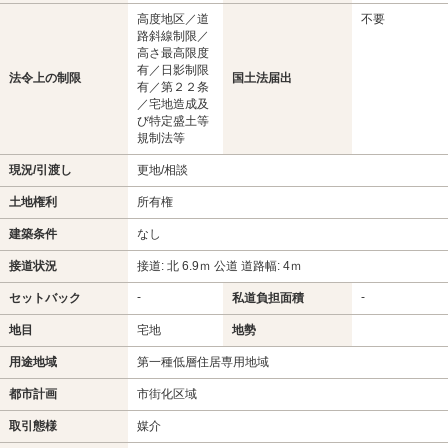
高度地区／道
不要
路斜線制限／
高さ最高限度
有／日影制限
法令上の制限
国土法届出
有／第２２条
／宅地造成及
び特定盛土等
規制法等
現況/引渡し
更地/相談
土地権利
所有権
建築条件
なし
接道状況
接道: 北 6.9ｍ 公道 道路幅: 4ｍ
-
-
セットバック
私道負担面積
地目
宅地
地勢
用途地域
第一種低層住居専用地域
都市計画
市街化区域
取引態様
媒介