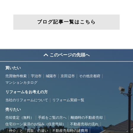
ブログ記事一覧はこちら
このページの先頭へ
買いたい
売買物件検索
宇治市
城陽市
京田辺市
その他京都府
マンションカタログ
リフォームをお考えの方
当社のリフォームについて
リフォーム実績一覧
売りたい
売却査定（無料）
手紙をご覧の方へ
離婚時の不動産売却
住宅ローン返済のお悩み（任意売却）
不動産売却の流れ
「仲介」と「買取」の違い
不動産売却時の諸費用