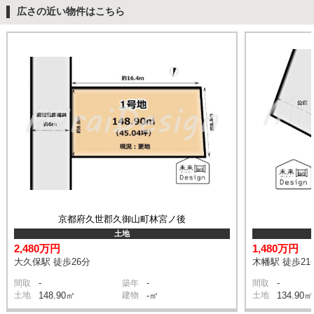
広さの近い物件はこちら
京都府久世郡久御山町林宮ノ後
土地
2,480万円
1,480万円
大久保駅 徒歩26分
木幡駅 徒歩21
-
-
-
間取
築年
間取
土地
148.90㎡
建物
-㎡
土地
134.90㎡