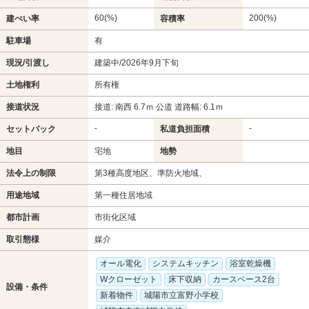
60(%)
200(%)
建ぺい率
容積率
駐車場
有
現況/引渡し
建築中/2026年9月下旬
土地権利
所有権
接道状況
接道: 南西 6.7ｍ 公道 道路幅: 6.1ｍ
-
-
セットバック
私道負担面積
地目
宅地
地勢
法令上の制限
第3種高度地区、準防火地域、
用途地域
第一種住居地域
都市計画
市街化区域
取引態様
媒介
オール電化
システムキッチン
浴室乾燥機
Wクローゼット
床下収納
カースペース2台
設備・条件
新着物件
城陽市立富野小学校