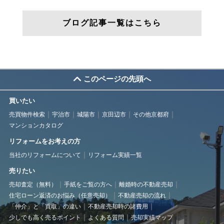
ブログ記事一覧はこちら
このページの先頭へ
買いたい
売買物件検索
宇治市
城陽市
京田辺市
その他京都府
マンションカタログ
リフォームをお考えの方
当社のリフォームについて
リフォーム実績一覧
売りたい
売却査定（無料）
手紙をご覧の方へ
離婚時の不動産売却
住宅ローン返済のお悩み（任意売却）
不動産売却の流れ
「仲介」と「買取」の違い
不動産売却時の諸費用
少しでも高く売るポイント
よくある質問
売却実績マップ