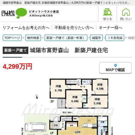
城陽市富野森山 新築戸建住宅 京都府城陽市富野森山｜4,299万円の新築一戸建て｜ピタットハウス小倉店 未来Design株式会社
借りる
買いたい
リフォームをお考えの方へ
不動産を売りたい方へ
オーナー様へ
TOPページ
物件検索
新築一戸建て（新築一軒家）
城陽市
ＪＲ奈良線
城陽
城陽市富野森山 新築戸建住宅
新築一戸建て
4,299万円
MAPで確認