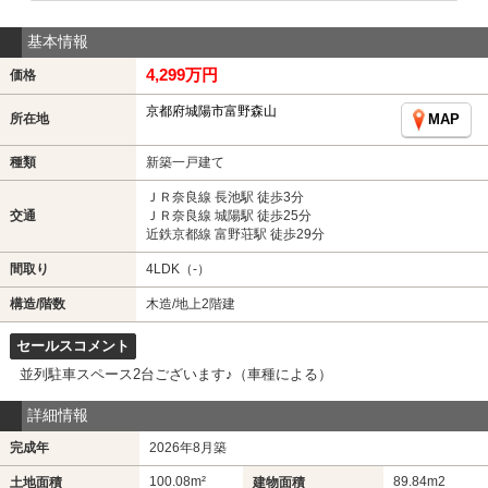
基本情報
4,299万円
価格
京都府城陽市富野森山
所在地
MAP
種類
新築一戸建て
ＪＲ奈良線 長池駅 徒歩3分
交通
ＪＲ奈良線 城陽駅 徒歩25分
近鉄京都線 富野荘駅 徒歩29分
間取り
4LDK（-）
構造/階数
木造/地上2階建
セールスコメント
並列駐車スペース2台ございます♪（車種による）
詳細情報
完成年
2026年8月築
100.08m²
89.84m
2
土地面積
建物面積