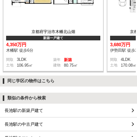
京都府宇治市木幡北山畑
京
新築一戸建て
4,350万円
3,680万円
木幡駅 徒歩6分
伊勢田駅 徒歩2
3LDK
4LDK
間取
築年
新築
間取
土地
106.95㎡
建物
80.75㎡
土地
170.08㎡
同じ学区の物件はこちら
類似の条件から検索
長池駅の新築戸建て
長池駅の中古戸建て