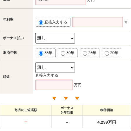
年利率
直接入力する
％
ボーナス払い
返済年数
35年
30年
25年
20年
直接入力する
頭金
万円
ボーナス
毎月のご返済額
物件価格
(×年2回)
－
－
4,299万円