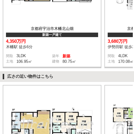
京都府宇治市木幡北山畑
京
新築一戸建て
4,350万円
3,680万円
木幡駅 徒歩6分
伊勢田駅 徒歩2
3LDK
4LDK
間取
築年
新築
間取
土地
106.95㎡
建物
80.75㎡
土地
170.08㎡
広さの近い物件はこちら