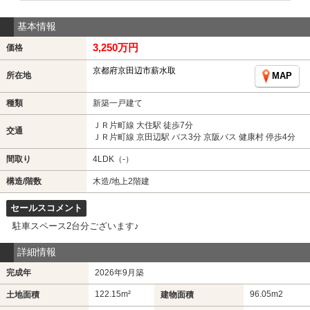
基本情報
3,250万円
価格
京都府京田辺市薪水取
所在地
MAP
種類
新築一戸建て
ＪＲ片町線 大住駅 徒歩7分
交通
ＪＲ片町線 京田辺駅 バス3分 京阪バス 健康村 停歩4分
間取り
4LDK（-）
構造/階数
木造/地上2階建
セールスコメント
駐車スペース2台分ございます♪
詳細情報
完成年
2026年9月築
122.15m²
96.05m
2
土地面積
建物面積