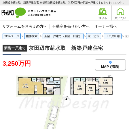
京田辺市薪水取 新築戸建住宅 京都府京田辺市薪水取｜3,250万円の新築一戸建て｜ピタットハウス小倉店 未来Design株式会社
借りる
買いたい
リフォームをお考えの方へ
不動産を売りたい方へ
オーナー様へ
TOPページ
物件検索
新築一戸建て（新築一軒家）
京田辺市
ＪＲ片町線
京
京田辺市薪水取 新築戸建住宅
新築一戸建て
3,250万円
MAPで確認