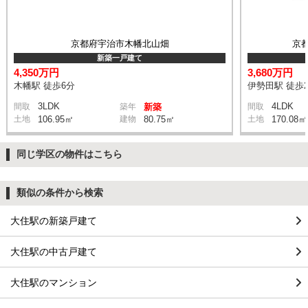
京都府宇治市木幡北山畑
京
新築一戸建て
4,350万円
3,680万円
木幡駅 徒歩6分
伊勢田駅 徒歩2
3LDK
4LDK
間取
築年
新築
間取
土地
106.95㎡
建物
80.75㎡
土地
170.08㎡
同じ学区の物件はこちら
類似の条件から検索
大住駅の新築戸建て
大住駅の中古戸建て
大住駅のマンション