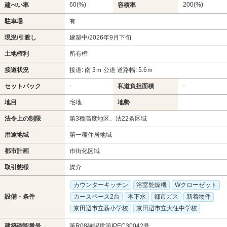
60(%)
200(%)
建ぺい率
容積率
駐車場
有
現況/引渡し
建築中/2026年9月下旬
土地権利
所有権
接道状況
接道: 南 3ｍ 公道 道路幅: 5.6ｍ
-
-
セットバック
私道負担面積
地目
宅地
地勢
法令上の制限
第3種高度地区、法22条区域
用途地域
第一種住居地域
都市計画
市街化区域
取引態様
媒介
カウンターキッチン
浴室乾燥機
Wクローゼット
設備・条件
カースペース2台
本下水
都市ガス
新着物件
京田辺市立薪小学校
京田辺市立大住中学校
建築確認番号
第R08確認建築IPEC30042号