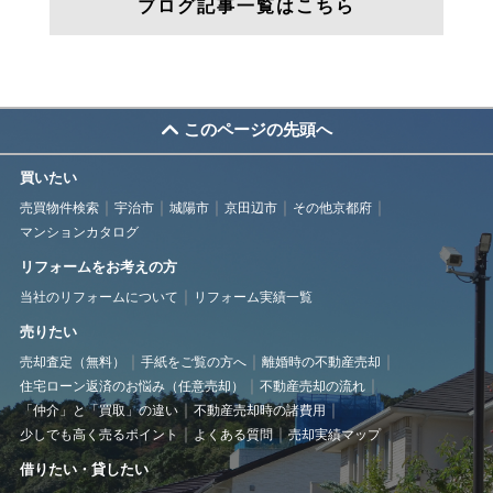
ブログ記事一覧はこちら
このページの先頭へ
買いたい
売買物件検索
宇治市
城陽市
京田辺市
その他京都府
マンションカタログ
リフォームをお考えの方
当社のリフォームについて
リフォーム実績一覧
売りたい
売却査定（無料）
手紙をご覧の方へ
離婚時の不動産売却
住宅ローン返済のお悩み（任意売却）
不動産売却の流れ
「仲介」と「買取」の違い
不動産売却時の諸費用
少しでも高く売るポイント
よくある質問
売却実績マップ
借りたい・貸したい