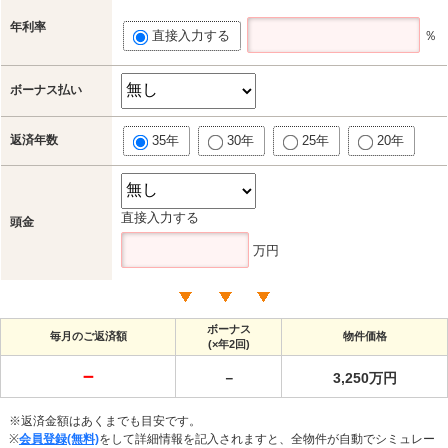
年利率
直接入力する
％
ボーナス払い
返済年数
35年
30年
25年
20年
直接入力する
頭金
万円
ボーナス
毎月のご返済額
物件価格
(×年2回)
－
－
3,250万円
※返済金額はあくまでも目安です。
※
会員登録(無料)
をして詳細情報を記入されますと、全物件が自動でシミュレー