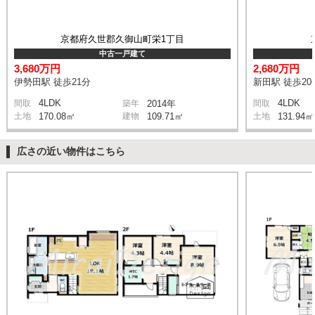
京都府久世郡久御山町栄1丁目
中古一戸建て
3,680万円
2,680万円
伊勢田駅 徒歩21分
新田駅 徒歩20
4LDK
4LDK
間取
築年
2014年
間取
土地
170.08㎡
建物
109.71㎡
土地
131.94㎡
広さの近い物件はこちら