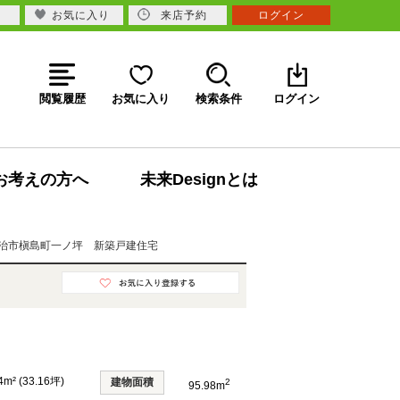
お気に入り
来店予約
ログイン
閲覧履歴
お気に入り
検索条件
ログイン
お考えの方へ
未来Designとは
治市槇島町一ノ坪 新築戸建住宅
4m² (33.16坪)
建物面積
2
95.98m