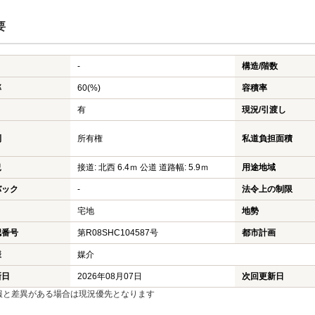
要
-
構造/階数
率
60(%)
容積率
有
現況/引渡し
利
所有権
私道負担面積
況
接道: 北西 6.4ｍ 公道 道路幅: 5.9ｍ
用途地域
バック
-
法令上の制限
宅地
地勢
認番号
第R08SHC104587号
都市計画
様
媒介
新日
2026年08月07日
次回更新日
報と差異がある場合は現況優先となります