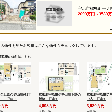
宇治市槇島町一ノ
2099万円～3580
らの物件を見たお客様はこんな物件もチェックしています。
価格帯の物件はこちら
府久世郡久御山町栄1丁
京都府宇治市伊勢田町毛語の
京都府宇治市琵琶
中古一戸建て
新築一戸建て
中古一戸建て
80万円
4,098万円
3,980万円
 駅
伊勢田 駅
宇治 駅