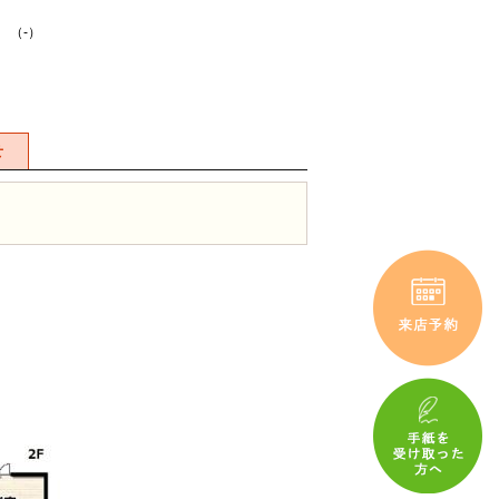
K （-）
せ