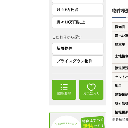
月々9万円台
物件概
月々10万円以上
採光面
建ぺい
こだわりから探す
駐車場
新着物件
土地権
プライスダウン物件
接道状
セット
地目
閲覧履歴
お気に入り
建築確
取引態
情報更
※各種情