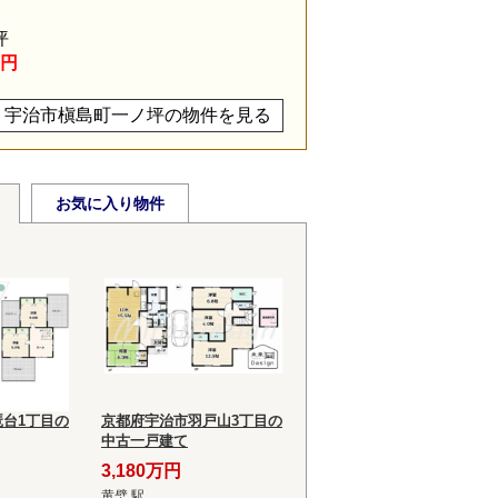
坪
万円
宇治市槇島町一ノ坪の物件を見る
お気に入り物件
台1丁目の
京都府宇治市羽戸山3丁目の
中古一戸建て
3,180万円
黄檗 駅