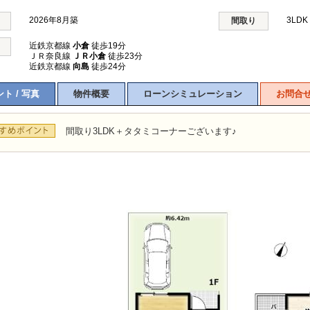
2026年8月築
3LD
間取り
近鉄京都線
小倉
徒歩19分
ＪＲ奈良線
ＪＲ小倉
徒歩23分
近鉄京都線
向島
徒歩24分
ト / 写真
物件概要
ローンシミュレーション
お問合
間取り3LDK＋タタミコーナーございます♪