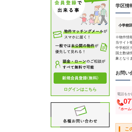
学区情
小学校
※物件情
当サイト
中学校区
国土数値
象となり
お問い
ログインはこちら
電話をか
07
「ホーム
こ