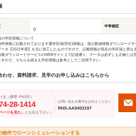
報
区
中学校区
()
報の学区情報について
物件情報に記載されております通学区域(学区)情報は、国土数値情報ダウンロードサ
データ【2021年度】を元に加工したものですので、記載情報が現在の学区域と異な
情報ダウンロードサービスのWEBサイト上で記述通り、データは必ずしも正確とは言
ますので、そちらを踏まえ学区情報は参考としてご活用下さい。
合わせ、資料請求、見学のお申し込みはこちらから
ける（携帯･PHS可）
お問い合わせ番号をお伝えください
74-28-1414
RHS-AAS403197
ページを見た」
とお伝え下さい。
の物件でローンシミュレーションする