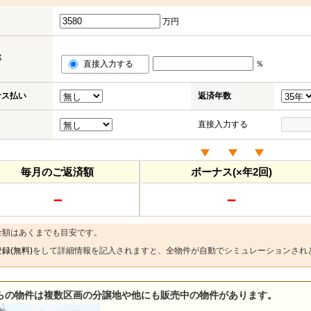
万円
率
直接入力する
％
ナス払い
返済年数
直接入力する
毎月のご返済額
ボーナス(×年2回)
－
－
金額はあくまでも目安です。
録(無料)
をして詳細情報を記入されますと、全物件が自動でシミュレーションされ
らの物件は複数区画の分譲地や他にも販売中の物件があります。