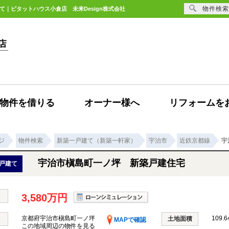
物件検索
て｜ピタットハウス小倉店 未来Design株式会社
物件を借りる
オーナー様へ
リフォームを
ジ
物件検索
新築一戸建て（新築一軒家）
宇治市
近鉄京都線
宇
宇治市槇島町一ノ坪 新築戸建住宅
戸建て
3,580万円
京都府宇治市槇島町一ノ坪
109.6
土地面積
MAPで確認
この地域周辺の物件を見る