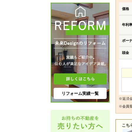
価格
年利
ボー
頭金
リフォーム実績一覧
※返済
※
会員登
こち