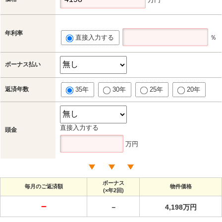
年利率
直接入力する
％
ボーナス払い
返済年数
35年
30年
25年
20年
直接入力する
頭金
万円
ボーナス
毎月のご返済額
物件価格
(×年2回)
－
－
4,198万円