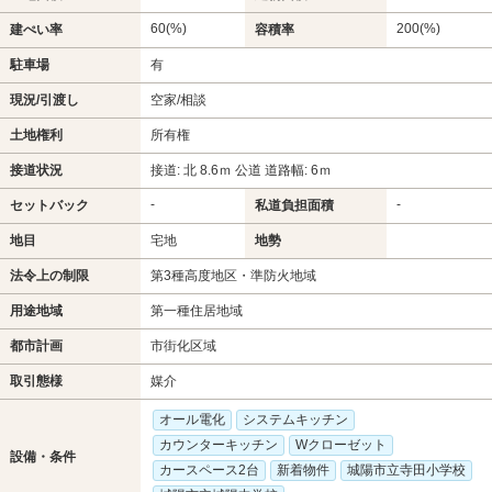
60(%)
200(%)
建ぺい率
容積率
駐車場
有
現況/引渡し
空家/相談
土地権利
所有権
接道状況
接道: 北 8.6ｍ 公道 道路幅: 6ｍ
-
-
セットバック
私道負担面積
地目
宅地
地勢
法令上の制限
第3種高度地区・準防火地域
用途地域
第一種住居地域
都市計画
市街化区域
取引態様
媒介
オール電化
システムキッチン
カウンターキッチン
Wクローゼット
設備・条件
カースペース2台
新着物件
城陽市立寺田小学校