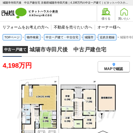
城陽市寺田尺後 中古戸建住宅 京都府城陽市寺田尺後｜4,198万円の中古一戸建て｜ピタットハウス小倉店 未来Design株式会社
借りる
買いたい
リフォームをお考えの方へ
不動産を売りたい方へ
オーナー様へ
TOPページ
物件検索
中古一戸建て・中古住宅
城陽市
近鉄京都線
城陽市寺
城陽市寺田尺後 中古戸建住宅
中古一戸建て
4,198万円
MAPで確認