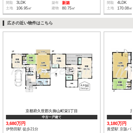
3LDK
4LDK
間取
築年
新築
間取
土地
106.95㎡
建物
80.75㎡
土地
170.08㎡
広さの近い物件はこちら
京都府久世郡久御山町栄1丁目
中古一戸建て
3,680万円
3,180万円
伊勢田駅 徒歩21分
黄檗駅 京阪バス