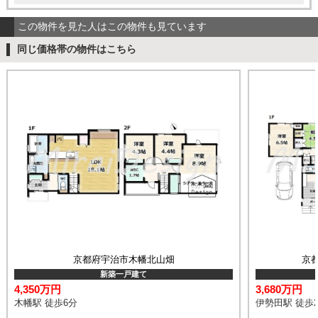
この物件を見た人はこの物件も見ています
同じ価格帯の物件はこちら
京都府宇治市木幡北山畑
京
新築一戸建て
4,350万円
3,680万円
木幡駅 徒歩6分
伊勢田駅 徒歩2