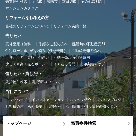
売買物件検索
宇治市
城陽市
京田辺市
その他京都府
マンションカタログ
リフォームをお考えの方
当社のリフォームについて
リフォーム実績一覧
売りたい
売却査定（無料）
手紙をご覧の方へ
離婚時の不動産売却
住宅ローン返済のお悩み（任意売却）
不動産売却の流れ
「仲介」と「買取」の違い
不動産売却時の諸費用
少しでも高く売るポイント
よくある質問
売却実績マップ
借りたい・貸したい
賃貸物件検索
賃貸管理について
当社について
トップページ
インフォメーション
スタッフ紹介
スタッフブログ
お客様の声
会社概要
お問合せ
採用情報
個人情報の取り扱い
トップページ
売買物件検索