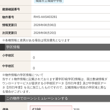
城陽市立城陽中学校
建築確認番号
RHS-AAS403281
物件番号
情報更新日
2026年08月06日
次回更新日
2026年08月20日
※各種情報と差異がある場合は現況優先となります
学区情報
小学校区
()
中学校区
()
※物件情報の学区情報について
当サイト物件情報に記載されております通学区域(学区)情報は、国土数値情報ダ
ウンロードサービスが提供する小学校区データ【2021年度】及び中学校区デー
タ【2021年度】を元に加工したものですので、記載情報が現在の学区域と異な
る場合がございます。
この物件でローンシミュレーションする
価格
万円