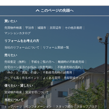
このページの先頭へ
買いたい
売買物件検索
宇治市
城陽市
京田辺市
その他京都府
マンションカタログ
リフォームをお考えの方
当社のリフォームについて
リフォーム実績一覧
売りたい
売却査定（無料）
手紙をご覧の方へ
離婚時の不動産売却
住宅ローン返済のお悩み（任意売却）
不動産売却の流れ
「仲介」と「買取」の違い
不動産売却時の諸費用
少しでも高く売るポイント
よくある質問
売却実績マップ
借りたい・貸したい
賃貸物件検索
賃貸管理について
当社について
トップページ
インフォメーション
スタッフ紹介
スタッフブログ