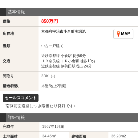
基本情報
850万円
価格
京都府宇治市小倉町南堀池
所在地
MAP
種類
中古一戸建て
近鉄京都線 小倉駅 徒歩9分
交通
ＪＲ奈良線 ＪＲ小倉駅 徒歩19分
近鉄京都線 伊勢田駅 徒歩24分
間取り
3DK（-）
構造/階数
木造/地上2階建
セールスコメント
南側前面道路につき陽当たり良好です♪
詳細情報
完成年
1967年1月築
34.45m²
36.28m
2
土地面積
建物面積