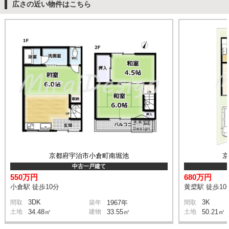
広さの近い物件はこちら
京都府宇治市小倉町南堀池
中古一戸建て
550万円
680万円
小倉駅 徒歩10分
黄檗駅 徒歩10
3DK
3K
間取
築年
1967年
間取
土地
34.48㎡
建物
33.55㎡
土地
50.21㎡