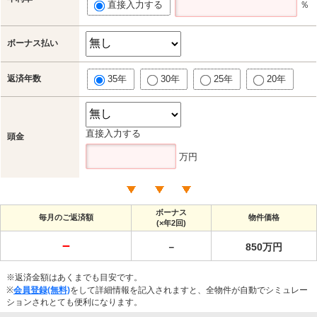
直接入力する
％
ボーナス払い
返済年数
35年
30年
25年
20年
直接入力する
頭金
万円
ボーナス
毎月のご返済額
物件価格
(×年2回)
－
－
850万円
※返済金額はあくまでも目安です。
※
会員登録(無料)
をして詳細情報を記入されますと、全物件が自動でシミュレー
ションされとても便利になります。