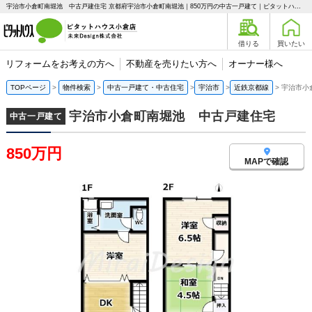
宇治市小倉町南堀池 中古戸建住宅 京都府宇治市小倉町南堀池｜850万円の中古一戸建て｜ピタットハウス小倉店 未来Design株式会社
借りる
買いたい
リフォームをお考えの方へ
不動産を売りたい方へ
オーナー様へ
TOPページ
物件検索
中古一戸建て・中古住宅
宇治市
近鉄京都線
宇治市小
宇治市小倉町南堀池 中古戸建住宅
中古一戸建て
850万円
MAPで確認