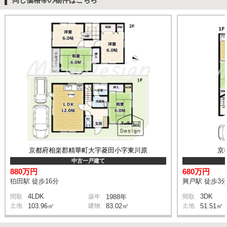
京都府相楽郡精華町大字菱田小字東川原
京
中古一戸建て
880万円
680万円
狛田駅 徒歩16分
興戸駅 徒歩3
4LDK
3DK
間取
築年
1988年
間取
土地
103.96㎡
建物
83.02㎡
土地
51.51㎡