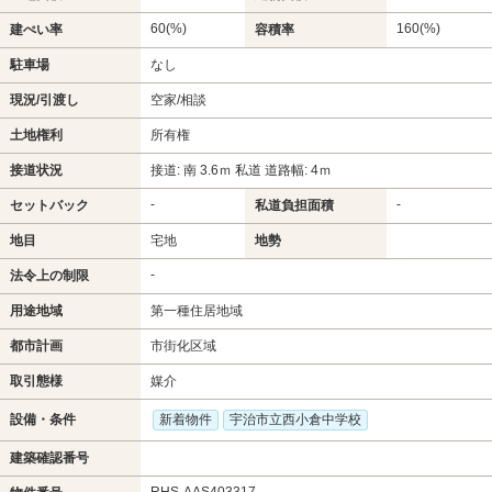
60(%)
160(%)
建ぺい率
容積率
駐車場
なし
現況/引渡し
空家/相談
土地権利
所有権
接道状況
接道: 南 3.6ｍ 私道 道路幅: 4ｍ
-
-
セットバック
私道負担面積
地目
宅地
地勢
-
法令上の制限
用途地域
第一種住居地域
都市計画
市街化区域
取引態様
媒介
設備・条件
新着物件
宇治市立西小倉中学校
建築確認番号
RHS-AAS403317