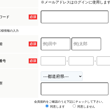
※メールアドレスはログインに使用しま
ワード
必須
客様情報の入力
前
必須
-
-
番号
必須
所
会員規約をご確認のうえ下記にチェックして下さい。
同意します
同意しません