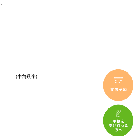
す。
(半角数字)