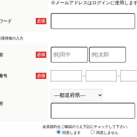
※メールアドレスはログインに使用しま
ワード
必須
客様情報の入力
前
必須
-
-
番号
必須
所
会員規約をご確認のうえ下記にチェックして下さい。
同意します
同意しません