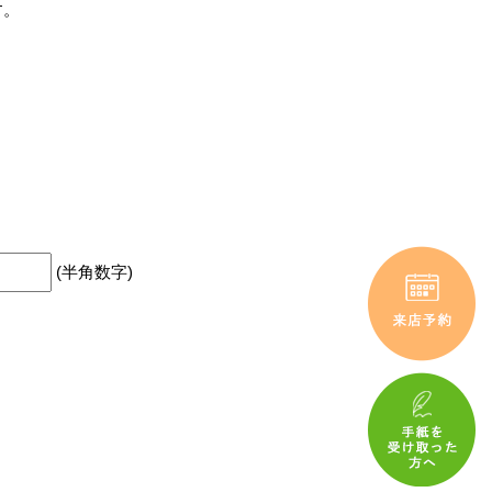
す。
(半角数字)