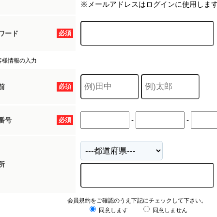
※メールアドレスはログインに使用しま
ワード
必須
客様情報の入力
前
必須
-
-
番号
必須
所
会員規約をご確認のうえ下記にチェックして下さい。
同意します
同意しません