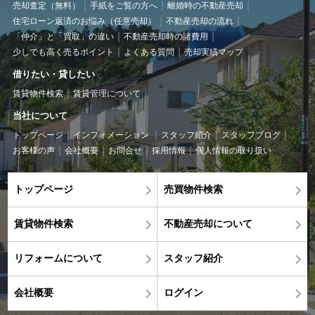
売却査定（無料）
手紙をご覧の方へ
離婚時の不動産売却
住宅ローン返済のお悩み（任意売却）
不動産売却の流れ
「仲介」と「買取」の違い
不動産売却時の諸費用
少しでも高く売るポイント
よくある質問
売却実績マップ
借りたい・貸したい
賃貸物件検索
賃貸管理について
当社について
トップページ
インフォメーション
スタッフ紹介
スタッフブログ
お客様の声
会社概要
お問合せ
採用情報
個人情報の取り扱い
トップページ
売買物件検索
賃貸物件検索
不動産売却について
リフォームについて
スタッフ紹介
会社概要
ログイン