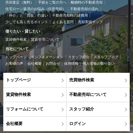
売却査定（無料）
手紙をご覧の方へ
離婚時の不動産売却
住宅ローン返済のお悩み（任意売却）
不動産売却の流れ
「仲介」と「買取」の違い
不動産売却時の諸費用
少しでも高く売るポイント
よくある質問
売却実績マップ
借りたい・貸したい
賃貸物件検索
賃貸管理について
当社について
トップページ
インフォメーション
スタッフ紹介
スタッフブログ
お客様の声
会社概要
お問合せ
採用情報
個人情報の取り扱い
トップページ
売買物件検索
賃貸物件検索
不動産売却について
リフォームについて
スタッフ紹介
会社概要
ログイン