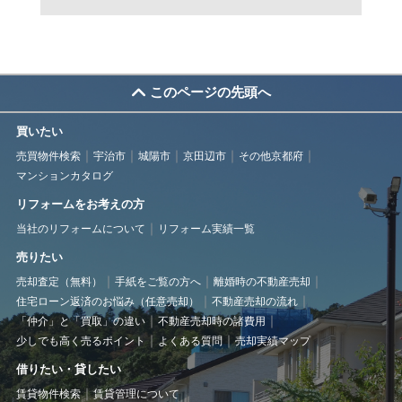
このページの先頭へ
買いたい
売買物件検索
宇治市
城陽市
京田辺市
その他京都府
マンションカタログ
リフォームをお考えの方
当社のリフォームについて
リフォーム実績一覧
売りたい
売却査定（無料）
手紙をご覧の方へ
離婚時の不動産売却
住宅ローン返済のお悩み（任意売却）
不動産売却の流れ
「仲介」と「買取」の違い
不動産売却時の諸費用
少しでも高く売るポイント
よくある質問
売却実績マップ
借りたい・貸したい
賃貸物件検索
賃貸管理について