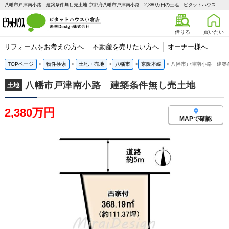
八幡市戸津南小路 建築条件無し売土地 京都府八幡市戸津南小路｜2,380万円の土地｜ピタットハウス小倉店 未来Design株式会社
借りる
買いたい
リフォームをお考えの方へ
不動産を売りたい方へ
オーナー様へ
TOPページ
物件検索
土地・売地
八幡市
京阪本線
八幡市戸津南小路 建築
八幡市戸津南小路 建築条件無し売土地
土地
2,380万円
MAPで確認