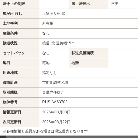
法令上の制限
-
国土法届出
不要
現況/引渡し
上物あり/相談
土地権利
所有権
建築条件
なし
接道状況
接道: 北 道路幅: 5ｍ
セットバック
なし
私道負担面積
-
地目
宅地
地勢
用途地域
指定なし
都市計画
市街化調整区域
取引態様
専属専任媒介
RHS-AAS3702
物件番号
情報更新日
2026年08月08日
次回更新日
2026年08月22日
※各種情報と差異がある場合は現況優先となります