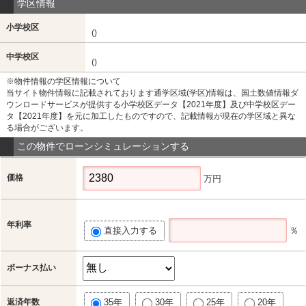
学区情報
小学校区
()
中学校区
()
※物件情報の学区情報について
当サイト物件情報に記載されております通学区域(学区)情報は、国土数値情報ダ
ウンロードサービスが提供する小学校区データ【2021年度】及び中学校区デー
タ【2021年度】を元に加工したものですので、記載情報が現在の学区域と異な
る場合がございます。
この物件でローンシミュレーションする
価格
万円
年利率
直接入力する
％
ボーナス払い
返済年数
35年
30年
25年
20年