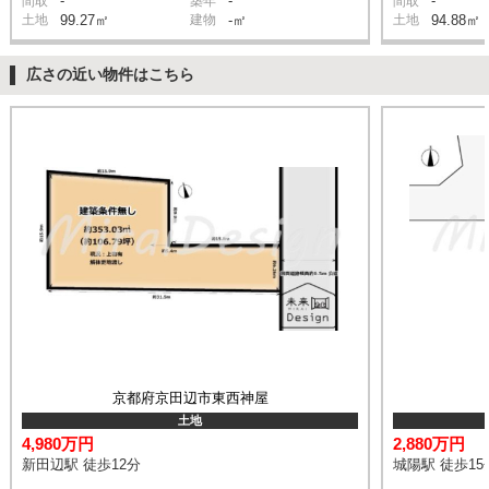
-
-
-
間取
築年
間取
土地
99.27㎡
建物
-㎡
土地
94.88㎡
広さの近い物件はこちら
京都府京田辺市東西神屋
土地
4,980万円
2,880万円
新田辺駅 徒歩12分
城陽駅 徒歩15