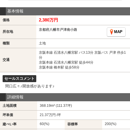
基本情報
2,380万円
価格
京都府八幡市戸津南小路
所在地
MAP
種類
土地
京阪本線 石清水八幡宮駅 バス13分 京阪バス 戸津 停歩1
分
交通
京阪本線 石清水八幡宮駅 徒歩44分
京阪本線 橋本駅 徒歩58分
セールスコメント
間口広々♪開放感があります♪
詳細情報
土地面積
368.19m² (111.37坪)
坪単価
21.37万円 /坪
60(%)
200(%)
建ぺい率
容積率