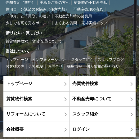
売却査定（無料）
手紙をご覧の方へ
離婚時の不動産売却
住宅ローン返済のお悩み（任意売却）
不動産売却の流れ
「仲介」と「買取」の違い
不動産売却時の諸費用
少しでも高く売るポイント
よくある質問
売却実績マップ
借りたい・貸したい
賃貸物件検索
賃貸管理について
当社について
トップページ
インフォメーション
スタッフ紹介
スタッフブログ
お客様の声
会社概要
お問合せ
採用情報
個人情報の取り扱い
トップページ
売買物件検索
賃貸物件検索
不動産売却について
リフォームについて
スタッフ紹介
会社概要
ログイン