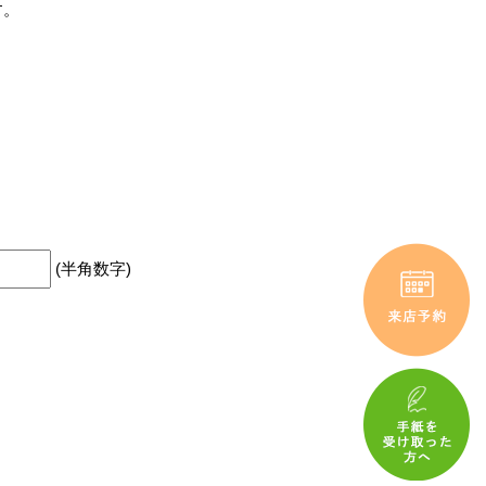
す。
(半角数字)