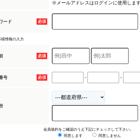
※メールアドレスはログインに使用しま
ワード
必須
客様情報の入力
前
必須
-
-
番号
必須
所
会員規約をご確認のうえ下記にチェックして下さい。
同意します
同意しません