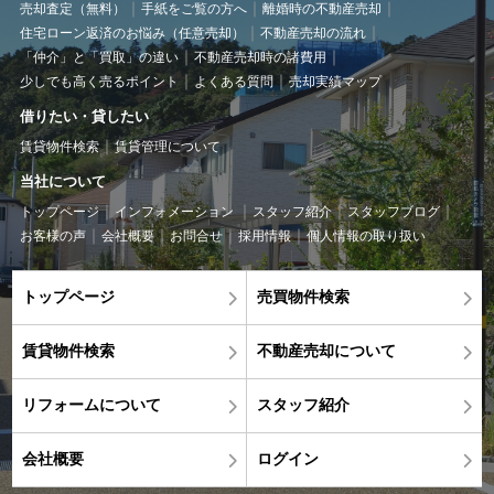
売却査定（無料）
手紙をご覧の方へ
離婚時の不動産売却
住宅ローン返済のお悩み（任意売却）
不動産売却の流れ
「仲介」と「買取」の違い
不動産売却時の諸費用
少しでも高く売るポイント
よくある質問
売却実績マップ
借りたい・貸したい
賃貸物件検索
賃貸管理について
当社について
トップページ
インフォメーション
スタッフ紹介
スタッフブログ
お客様の声
会社概要
お問合せ
採用情報
個人情報の取り扱い
トップページ
売買物件検索
賃貸物件検索
不動産売却について
リフォームについて
スタッフ紹介
会社概要
ログイン