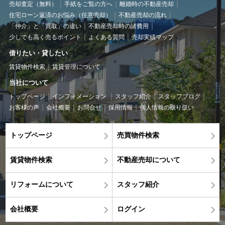
売却査定（無料）
手紙をご覧の方へ
離婚時の不動産売却
住宅ローン返済のお悩み（任意売却）
不動産売却の流れ
「仲介」と「買取」の違い
不動産売却時の諸費用
少しでも高く売るポイント
よくある質問
売却実績マップ
借りたい・貸したい
賃貸物件検索
賃貸管理について
当社について
トップページ
インフォメーション
スタッフ紹介
スタッフブログ
お客様の声
会社概要
お問合せ
採用情報
個人情報の取り扱い
トップページ
売買物件検索
賃貸物件検索
不動産売却について
リフォームについて
スタッフ紹介
会社概要
ログイン