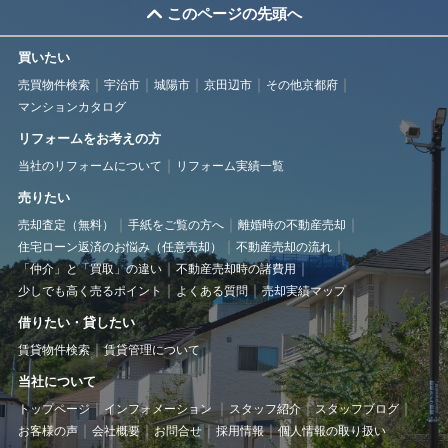
このページの先頭へ
買いたい
売買物件検索
宇治市
城陽市
京田辺市
その他京都府
マンションカタログ
リフォームをお考えの方
当社のリフォームについて
リフォーム実績一覧
売りたい
売却査定（無料）
手紙をご覧の方へ
離婚時の不動産売却
住宅ローン返済のお悩み（任意売却）
不動産売却の流れ
「仲介」と「買取」の違い
不動産売却時の諸費用
少しでも高く売るポイント
よくある質問
売却実績マップ
借りたい・貸したい
賃貸物件検索
賃貸管理について
当社について
トップページ
インフォメーション
スタッフ紹介
スタッフブログ
お客様の声
会社概要
お問合せ
採用情報
個人情報の取り扱い