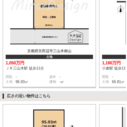
京都府京田辺市三山木南山
土地
1,050万円
1,180万円
ＪＲ三山木駅 徒歩11分
小倉駅 徒歩11
-
-
-
間取
築年
間取
土地
95.93㎡
建物
-㎡
土地
65.81㎡
広さの近い物件はこちら