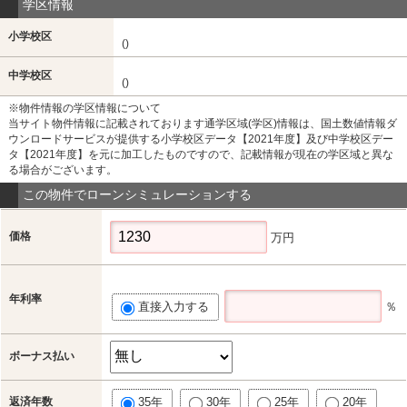
学区情報
小学校区
()
中学校区
()
※物件情報の学区情報について
当サイト物件情報に記載されております通学区域(学区)情報は、国土数値情報ダ
ウンロードサービスが提供する小学校区データ【2021年度】及び中学校区デー
タ【2021年度】を元に加工したものですので、記載情報が現在の学区域と異な
る場合がございます。
この物件でローンシミュレーションする
価格
万円
年利率
直接入力する
％
ボーナス払い
返済年数
35年
30年
25年
20年