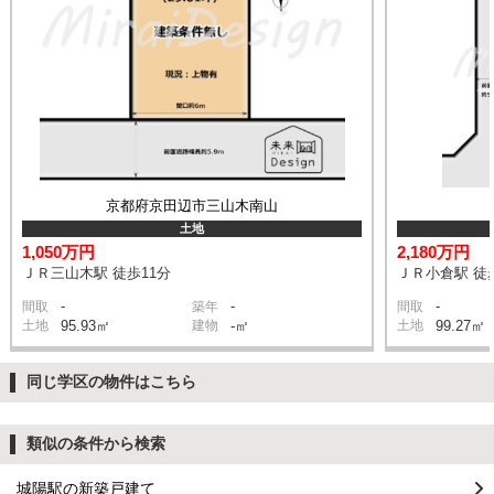
京都府京田辺市三山木南山
土地
1,050万円
2,180万円
ＪＲ三山木駅 徒歩11分
ＪＲ小倉駅 徒
-
-
-
間取
築年
間取
土地
95.93㎡
建物
-㎡
土地
99.27㎡
同じ学区の物件はこちら
類似の条件から検索
城陽駅の新築戸建て