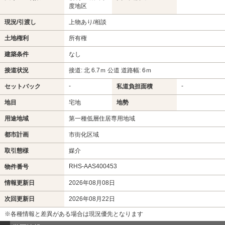
度地区
現況/引渡し
上物あり/相談
土地権利
所有権
建築条件
なし
接道状況
接道: 北 6.7ｍ 公道 道路幅: 6ｍ
-
-
セットバック
私道負担面積
地目
宅地
地勢
用途地域
第一種低層住居専用地域
都市計画
市街化区域
取引態様
媒介
RHS-AAS400453
物件番号
情報更新日
2026年08月08日
次回更新日
2026年08月22日
※各種情報と差異がある場合は現況優先となります