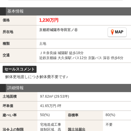
基本情報
1,230万円
価格
京都府城陽市寺田宮ノ谷
所在地
MAP
種類
土地
ＪＲ奈良線 城陽駅 徒歩18分
交通
近鉄京都線 大久保駅 バス12分 京阪バス 深谷 停歩6分
セールスコメント
解体更地渡しにつき解体費不要です♪
詳細情報
土地面積
97.62m² (29.53坪)
坪単価
41.65万円 /坪
50(%)
80(%)
建ぺい率
容積率
宅地造成工事
不要
法令上の制限
規制区域、高
国土法届出