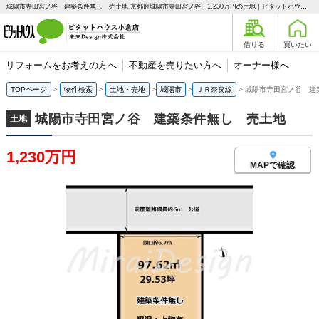
城陽市寺田宮ノ谷 建築条件無し 売土地 京都府城陽市寺田宮ノ谷｜1,230万円の土地｜ピタットハウス小倉店 未来Design株式会社
借りる
買いたい
リフォームをお考えの方へ
不動産を売りたい方へ
オーナー様へ
TOPページ
物件検索
土地・売地
城陽市
ＪＲ奈良線
城陽市寺田宮ノ谷 建
城陽市寺田宮ノ谷 建築条件無し 売土地
土地
1,230万円
MAPで確認