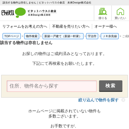
該当する物件は存在しません｜ピタットハウス小倉店 未来Design株式会社
借りる
買いたい
リフォームをお考えの方へ
不動産を売りたい方へ
オーナー様へ
TOPページ
物件検索
新築一戸建て（新築一軒家）
宇治市
ＪＲ奈良線
ご成
該当する物件は存在しません
お探しの物件はご成約済みとなっております。
下記にて再検索をお願いたします。
絞り込んで物件を探す
ホームページに掲載されていない物件も
多数ございます。
お手数ですが、