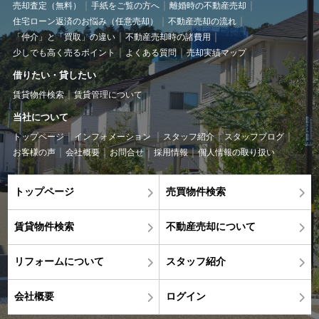
売却査定（無料）
手紙をご覧の方へ
離婚時の不動産売却
住宅ローン返済のお悩み（任意売却）
不動産売却の流れ
「仲介」と「買取」の違い
不動産売却時の諸費用
少しでも高く売るポイント
よくある質問
売却実績マップ
借りたい・貸したい
賃貸物件検索
賃貸管理について
当社について
トップページ
インフォメーション
スタッフ紹介
スタッフブログ
お客様の声
会社概要
お問合せ
採用情報
個人情報の取り扱い
トップページ
売買物件検索
賃貸物件検索
不動産売却について
リフォームについて
スタッフ紹介
会社概要
ログイン