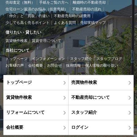
売却査定（無料）
手紙をご覧の方へ
離婚時の不動産売却
住宅ローン返済のお悩み（任意売却）
不動産売却の流れ
「仲介」と「買取」の違い
不動産売却時の諸費用
少しでも高く売るポイント
よくある質問
売却実績マップ
借りたい・貸したい
賃貸物件検索
賃貸管理について
当社について
トップページ
インフォメーション
スタッフ紹介
スタッフブログ
お客様の声
会社概要
お問合せ
採用情報
個人情報の取り扱い
トップページ
売買物件検索
賃貸物件検索
不動産売却について
リフォームについて
スタッフ紹介
会社概要
ログイン