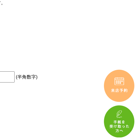
す。
(半角数字)