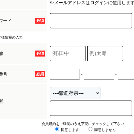
※メールアドレスはログインに使用しま
ワード
必須
客様情報の入力
前
必須
-
-
番号
必須
所
会員規約をご確認のうえ下記にチェックして下さい。
同意します
同意しません