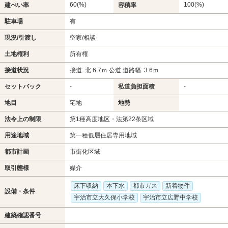
60(%)
100(%)
建ぺい率
容積率
駐車場
有
現況/引渡し
空家/相談
土地権利
所有権
接道状況
接道: 北 6.7ｍ 公道 道路幅: 3.6ｍ
-
-
セットバック
私道負担面積
地目
宅地
地勢
法令上の制限
第1種高度地区・法第22条区域
用途地域
第一種低層住居専用地域
都市計画
市街化区域
取引態様
媒介
床下収納
本下水
都市ガス
新着物件
設備・条件
宇治市立大久保小学校
宇治市立広野中学校
建築確認番号