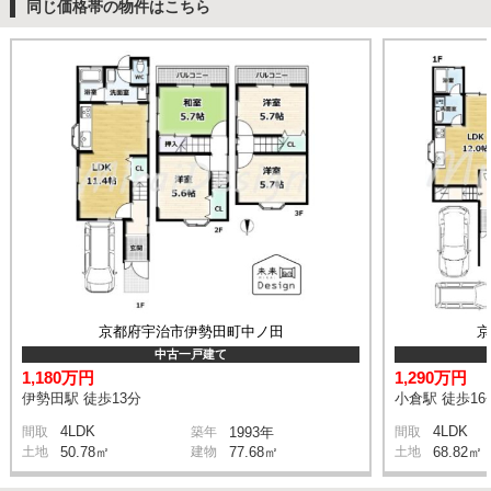
同じ価格帯の物件はこちら
京都府宇治市伊勢田町中ノ田
中古一戸建て
1,180万円
1,290万円
伊勢田駅 徒歩13分
小倉駅 徒歩16
4LDK
4LDK
間取
築年
1993年
間取
土地
50.78㎡
建物
77.68㎡
土地
68.82㎡