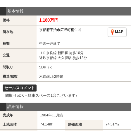
基本情報
1,180万円
価格
京都府宇治市広野町桐生谷
所在地
MAP
種類
中古一戸建て
ＪＲ奈良線 新田駅 徒歩10分
交通
近鉄京都線 大久保駅 徒歩13分
間取り
5DK（-）
構造/階数
木造/地上2階建
セールスコメント
間取り5DK＋駐車スペース1台ございます♪
詳細情報
完成年
1984年11月築
74.14m²
74.51m
2
土地面積
建物面積