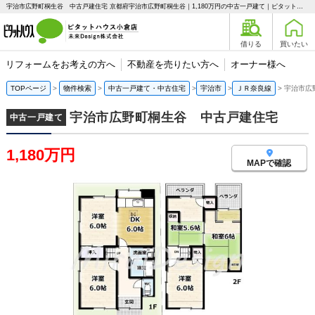
宇治市広野町桐生谷 中古戸建住宅 京都府宇治市広野町桐生谷｜1,180万円の中古一戸建て｜ピタットハウス小倉店 未来Design株式会社
借りる
買いたい
リフォームをお考えの方へ
不動産を売りたい方へ
オーナー様へ
TOPページ
物件検索
中古一戸建て・中古住宅
宇治市
ＪＲ奈良線
宇治市広
宇治市広野町桐生谷 中古戸建住宅
中古一戸建て
1,180万円
MAPで確認