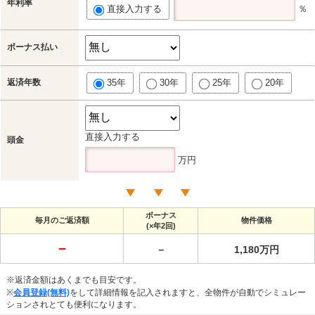
年利率
直接入力する
％
ボーナス払い
返済年数
35年
30年
25年
20年
直接入力する
頭金
万円
ボーナス
毎月のご返済額
物件価格
(×年2回)
－
－
1,180万円
※返済金額はあくまでも目安です。
※
会員登録(無料)
をして詳細情報を記入されますと、全物件が自動でシミュレー
ションされとても便利になります。