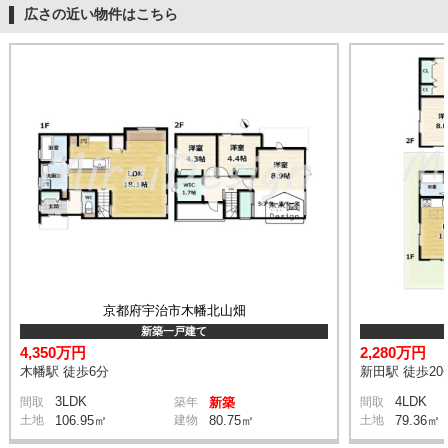
広さの近い物件はこちら
京都府宇治市木幡北山畑
新築一戸建て
4,350万円
2,280万円
木幡駅 徒歩6分
新田駅 徒歩20
3LDK
4LDK
間取
築年
新築
間取
土地
106.95㎡
建物
80.75㎡
土地
79.36㎡